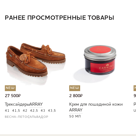
РАНЕЕ ПРОСМОТРЕННЫЕ ТОВАРЫ
NEW
NEW
27 500
₽
2 800
₽
9
Трексайдеры
ARRAY
Крем для лошадиной кожи
ARRAY
41
41,5
42
42,5
43
43,5
U
50 МЛ
ВЕСНА-ЛЕТО
САЛЬВАДОР