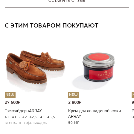
ОСТАВИТЬ ОТЗЫВ
С ЭТИМ ТОВАРОМ ПОКУПАЮТ
NEW
NEW
27 500
₽
2 800
₽
9
Трексайдеры
ARRAY
Крем для лошадиной кожи
ARRAY
41
41,5
42
42,5
43
43,5
U
50 МЛ
ВЕСНА-ЛЕТО
САЛЬВАДОР