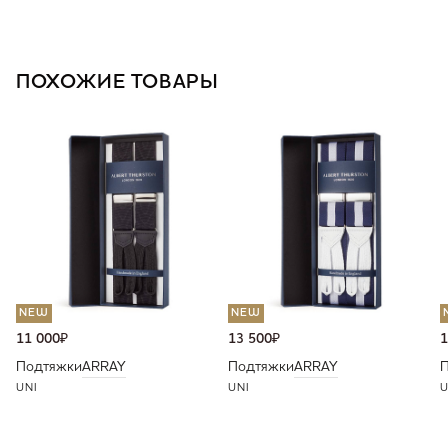
ПОХОЖИЕ ТОВАРЫ
NEW
NEW
11 000
₽
13 500
₽
1
Подтяжки
ARRAY
Подтяжки
ARRAY
UNI
UNI
U