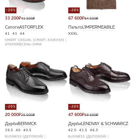
-20%
-20%
33 200
₽
67 600
₽
41 500
₽
84 500
₽
Сапоги
ASTORFLEX
Пальто
L'IMPERMEABILE
41
43
44
XXXL
SMART CASUAL (СМАРТ-КЭЖУАЛ)
ИТАЛИЯ
ОСЕНЬ-ЗИМА
-20%
-20%
20 000
₽
47 600
₽
25 000
₽
59 500
₽
Дерби
BERWICK
Дерби
LENDVAY & SCHWARCZ
39,5
40
40,5
42,5
43,5
46,5
BUSINESS (ДЕЛОВОЙ)
BUSINESS (ДЕЛОВОЙ)