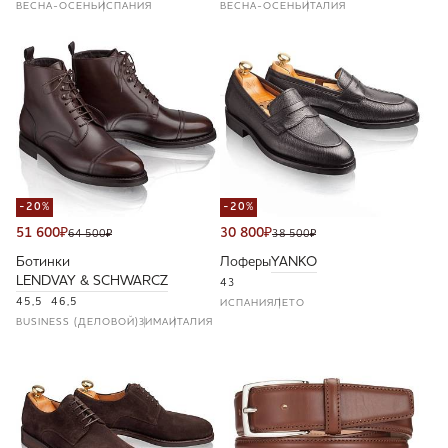
ВЕСНА-ОСЕНЬ
ИСПАНИЯ
ВЕСНА-ОСЕНЬ
ИТАЛИЯ
-20%
-20%
51 600
₽
30 800
₽
64 500
₽
38 500
₽
Ботинки
Лоферы
YANKO
LENDVAY & SCHWARCZ
43
45,5
46,5
ИСПАНИЯ
ЛЕТО
BUSINESS (ДЕЛОВОЙ)
ЗИМА
ИТАЛИЯ