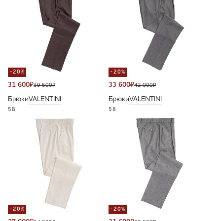
-20%
-20%
31 600
₽
33 600
₽
39 500
₽
42 000
₽
Брюки
VALENTINI
Брюки
VALENTINI
58
58
-20%
-20%