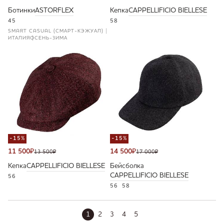
Ботинки
ASTORFLEX
Кепка
CAPPELLIFICIO BIELLESE
45
58
SMART CASUAL (СМАРТ-КЭЖУАЛ)
ИТАЛИЯ
ОСЕНЬ-ЗИМА
-15%
-15%
11 500
₽
14 500
₽
13 500
₽
17 000
₽
Кепка
CAPPELLIFICIO BIELLESE
Бейсболка
CAPPELLIFICIO BIELLESE
56
56
58
1
2
3
4
5