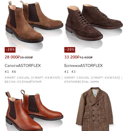
-20%
-20%
28 000
₽
33 200
₽
35 000
₽
41 500
₽
Сапоги
ASTORFLEX
Ботинки
ASTORFLEX
41
46
41
43
SMART CASUAL (СМАРТ-КЭЖУАЛ)
SMART CASUAL (СМАРТ-КЭЖУАЛ)
ВЕСНА-ОСЕНЬ
ИТАЛИЯ
ИТАЛИЯ
ОСЕНЬ-ЗИМА