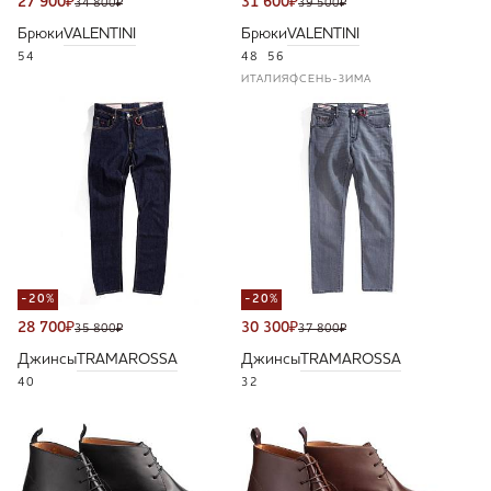
27 900
₽
31 600
₽
34 800
₽
39 500
₽
Брюки
VALENTINI
Брюки
VALENTINI
54
48
56
ИТАЛИЯ
ОСЕНЬ-ЗИМА
-20%
-20%
28 700
₽
30 300
₽
35 800
₽
37 800
₽
Джинсы
TRAMAROSSA
Джинсы
TRAMAROSSA
40
32