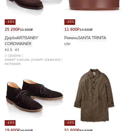
-20%
-20%
25 200
₽
11 600
₽
31 500
₽
14 500
₽
Дерби
ARTISAN
BY
Ремень
SANTA TRINITA
CORDWAINER
UNI
42,5
43
3 СЕЗОНА
SMART CASUAL (СМАРТ-КЭЖУАЛ)
ИСПАНИЯ
-20%
-20%
19 600
₽
51 600
₽
24 500
₽
64 500
₽