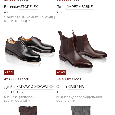
Ботинки
ASTORFLEX
Плащ
L'IMPERMEABILE
43
XXXL
SMART CASUAL (СМАРТ-КЭЖУАЛ)
ВЕСНА-ОСЕНЬ
ИТАЛИЯ
-20%
-20%
47 600
₽
54 400
₽
59 500
₽
68 000
₽
Дерби
LENDVAY & SCHWARCZ
Сапоги
CARMINA
41
42
45,5
42
BUSINESS (ДЕЛОВОЙ)
BUSINESS (ДЕЛОВОЙ)
ИСПАНИЯ
ВЕСНА-ОСЕНЬ
ИТАЛИЯ
ОСЕНЬ-ЗИМА