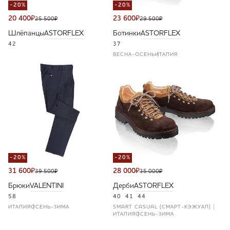
-20%
-20%
20 400
₽
23 600
₽
25 500
₽
29 500
₽
Шлёпанцы
ASTORFLEX
Ботинки
ASTORFLEX
42
37
ВЕСНА-ОСЕНЬ
ИТАЛИЯ
-20%
-20%
31 600
₽
28 000
₽
39 500
₽
35 000
₽
Брюки
VALENTINI
Дерби
ASTORFLEX
58
40
41
44
ИТАЛИЯ
ОСЕНЬ-ЗИМА
SMART CASUAL (СМАРТ-КЭЖУАЛ)
ИТАЛИЯ
ОСЕНЬ-ЗИМА