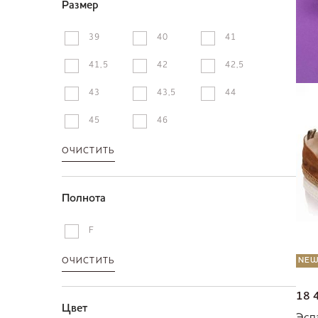
Размер
39
40
41
41,5
42
42,5
43
43,5
44
45
46
ОЧИСТИТЬ
Полнота
F
ОЧИСТИТЬ
NE
18 
Цвет