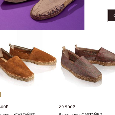
W
400
₽
29 500
₽