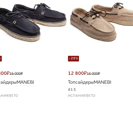
%
-20%
800
₽
12 800
₽
16 000
₽
16 000
₽
сайдеры
MANEBI
Топсайдеры
MANEBI
43,5
АНИЯ
ЛЕТО
ИСПАНИЯ
ЛЕТО