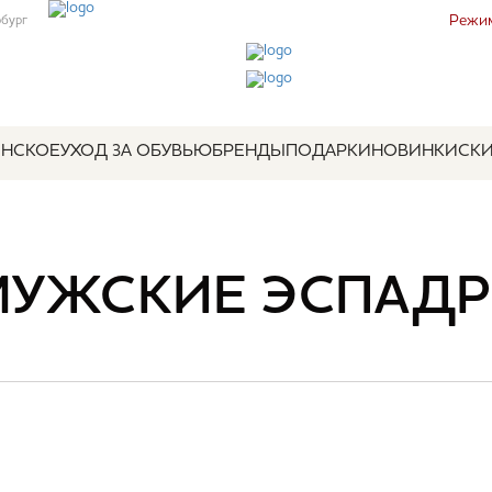
Режим
рбург
НСКОЕ
УХОД ЗА ОБУВЬЮ
БРЕНДЫ
ПОДАРКИ
НОВИНКИ
СК
МУЖСКИЕ ЭСПАД