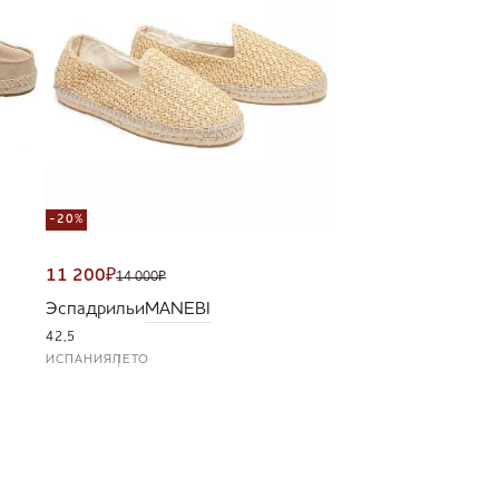
-20%
11 200
₽
14 000
₽
Эспадрильи
MANEBI
42,5
ИСПАНИЯ
ЛЕТО