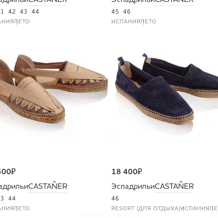
адрильи
CASTAÑER
Эспадрильи
CASTAÑER
41
42
43
44
45
46
АНИЯ
ЛЕТО
ИСПАНИЯ
ЛЕТО
500
₽
18 400
₽
адрильи
CASTAÑER
Эспадрильи
CASTAÑER
43
44
46
АНИЯ
ЛЕТО
RESORT (ДЛЯ ОТДЫХА)
ИСПАНИЯ
ЛЕ