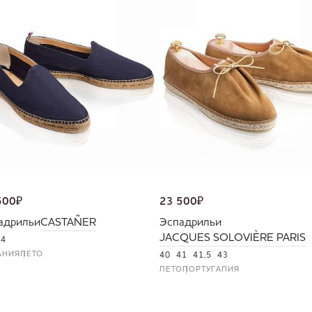
500
₽
23 500
₽
адрильи
CASTAÑER
Эспадрильи
JACQUES SOLOVIÈRE PARIS
44
АНИЯ
ЛЕТО
40
41
41,5
43
ЛЕТО
ПОРТУГАЛИЯ