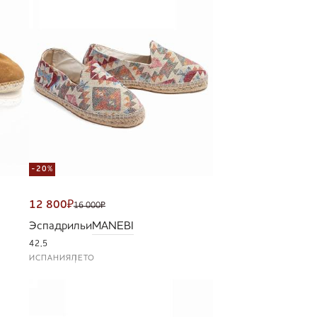
-20%
12 800
₽
16 000
₽
Эспадрильи
MANEBI
42,5
ИСПАНИЯ
ЛЕТО