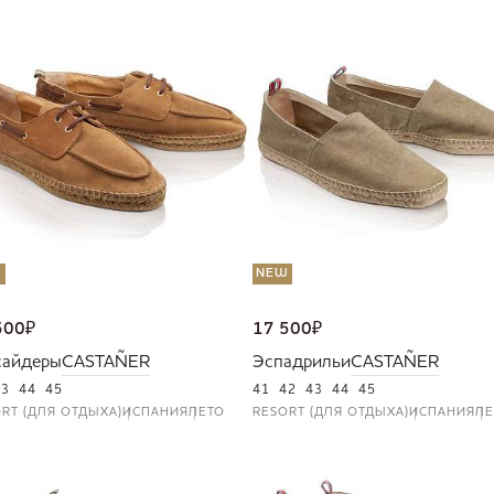
W
NEW
500
₽
17 500
₽
сайдеры
CASTAÑER
Эспадрильи
CASTAÑER
43
44
45
41
42
43
44
45
RT (ДЛЯ ОТДЫХА)
ИСПАНИЯ
ЛЕТО
RESORT (ДЛЯ ОТДЫХА)
ИСПАНИЯ
ЛЕ