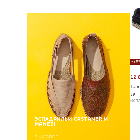
-20
12 
Топ
39
ИСП
ЭСПАДРИЛЬИ CASTANER И
MANEBI
В КАТАЛОГ