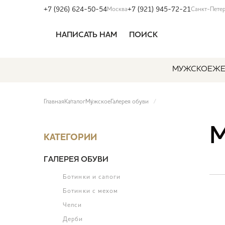
+7 (926) 624-50-54
+7 (921) 945-72-21
Москва
Санкт-Пете
НАПИСАТЬ НАМ
ПОИСК
МУЖСКОЕ
ЖЕ
Главная
Каталог
Мужское
Галерея обуви
КАТЕГОРИИ
ГАЛЕРЕЯ ОБУВИ
Ботинки и сапоги
Ботинки с мехом
Челси
Дерби