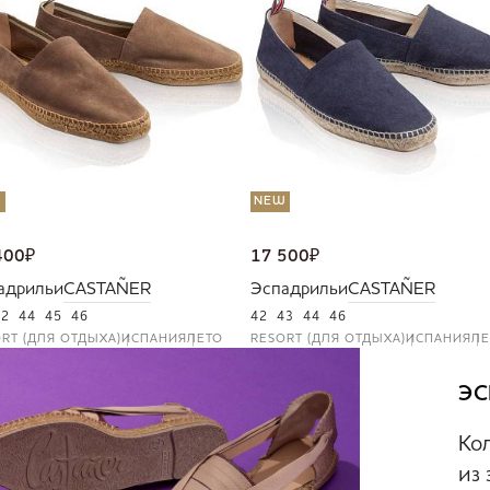
W
NEW
400
₽
17 500
₽
адрильи
CASTAÑER
Эспадрильи
CASTAÑER
42
44
45
46
42
43
44
46
RT (ДЛЯ ОТДЫХА)
ИСПАНИЯ
ЛЕТО
RESORT (ДЛЯ ОТДЫХА)
ИСПАНИЯ
ЛЕ
ЭС
Ко
из