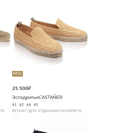
NEW
25 500
₽
Эспадрильи
CASTAÑER
41
42
44
45
ТО
RESORT (ДЛЯ ОТДЫХА)
ИСПАНИЯ
ЛЕТО