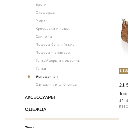
Броги
Оксфорды
Монки
Кроссовки и кеды
Слипоны
Лоферы бельгийские
Лоферы и слиперы
Топсайдеры и мокасины
Тапки
NE
Эспадрильи
Сандалии и шлёпанцы
21 
Топ
АКСЕССУАРЫ
42
RESO
ОДЕЖДА