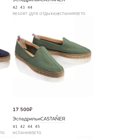
Эспадрильи
CASTAÑER
42
43
44
RESORT (ДЛЯ ОТДЫХА)
ИСПАНИЯ
ЛЕТО
17 500
₽
Эспадрильи
CASTAÑER
41
42
44
45
ТО
ИСПАНИЯ
ЛЕТО