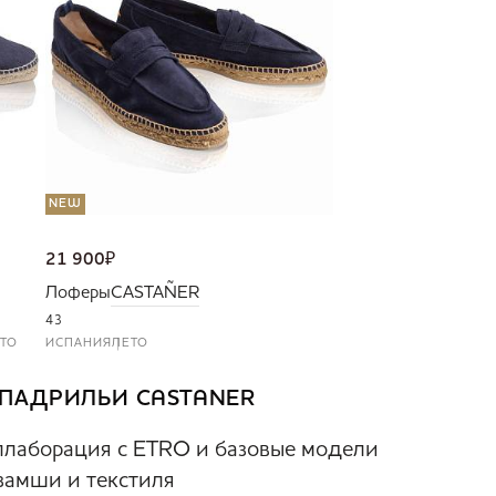
NEW
21 900
₽
Лоферы
CASTAÑER
43
ТО
ИСПАНИЯ
ЛЕТО
ПАДРИЛЬИ CASTANER
ллаборация с ETRO и базовые модели
 замши и текстиля