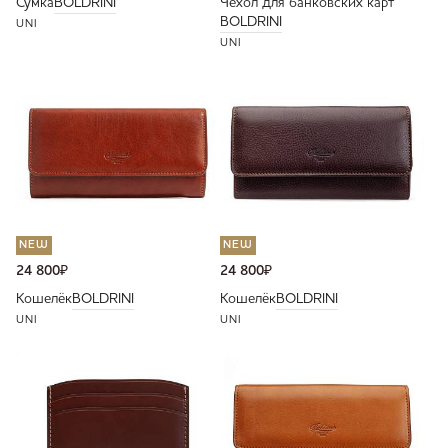
Сумка
BOLDRINI
Чехол для банковских карт
BOLDRINI
UNI
UNI
NEW
NEW
24 800
₽
24 800
₽
Кошелёк
BOLDRINI
Кошелёк
BOLDRINI
UNI
UNI