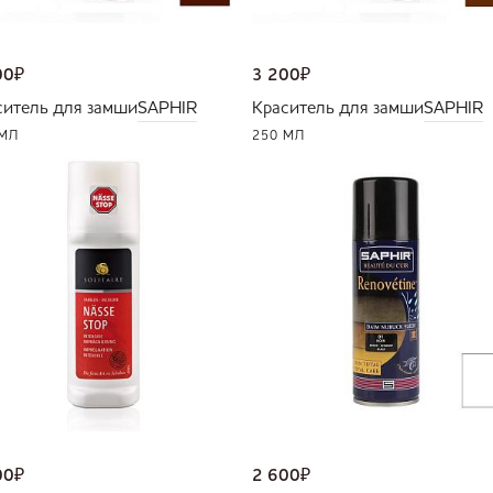
00
₽
3 200
₽
ситель для замши
SAPHIR
Краситель для замши
SAPHIR
 МЛ
250 МЛ
00
₽
2 600
₽