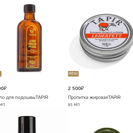
W
NEW
00
₽
2 500
₽
ло для подошвы
TAPIR
Пропитка жировая
TAPIR
 МЛ
85 МЛ