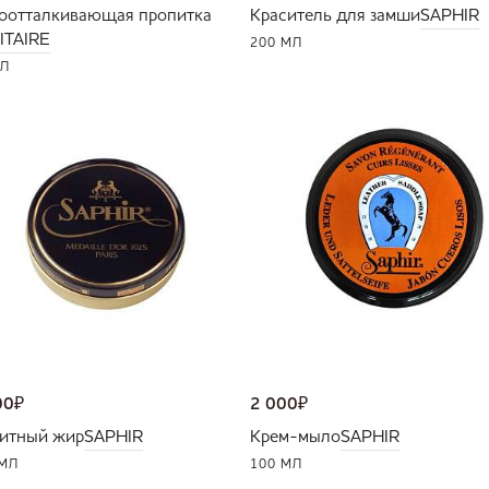
оотталкивающая пропитка
Краситель для замши
SAPHIR
ITAIRE
200 МЛ
МЛ
00
₽
2 000
₽
итный жир
SAPHIR
Крем-мыло
SAPHIR
 МЛ
100 МЛ