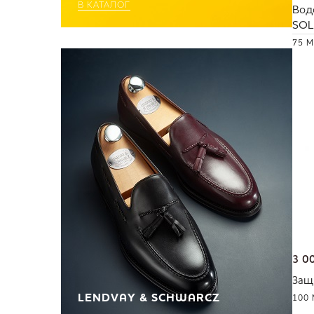
В КАТАЛОГ
Вод
SOL
75 
3 0
Защ
LENDVAY & SCHWARCZ
100