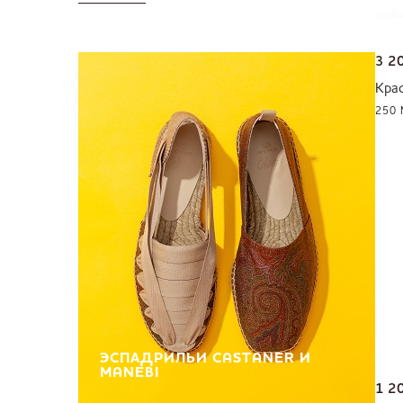
3 2
Кра
250
ЭСПАДРИЛЬИ CASTANER И
MANEBI
1 2