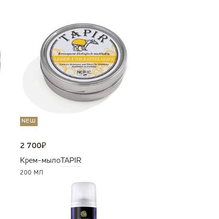
NEW
2 700
₽
Крем-мыло
TAPIR
200 МЛ