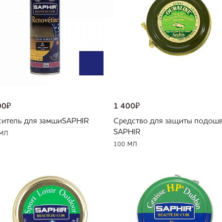
00
₽
1 400
₽
ситель для замши
SAPHIR
Средство для защиты подош
SAPHIR
 МЛ
100 МЛ