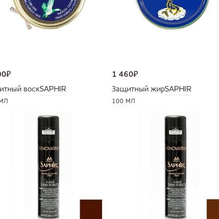
00
₽
1 460
₽
итный воск
SAPHIR
Защитный жир
SAPHIR
 МЛ
100 МЛ