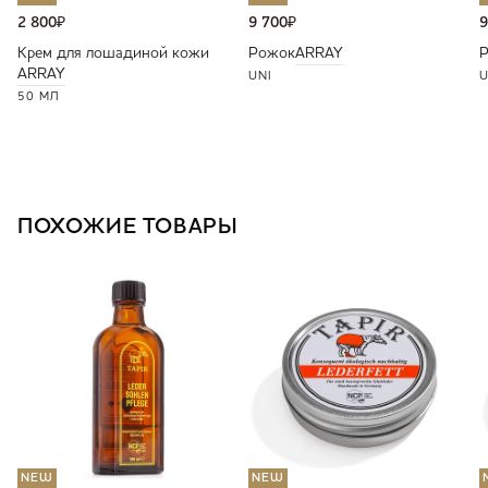
2 800
₽
9 700
₽
9
Крем для лошадиной кожи
Рожок
ARRAY
ARRAY
UNI
U
50 МЛ
ПОХОЖИЕ ТОВАРЫ
NEW
NEW