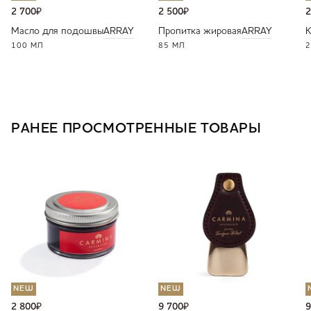
2 700
₽
2 500
₽
2
Масло для подошвы
ARRAY
Пропитка жировая
ARRAY
К
100 МЛ
85 МЛ
2
РАНЕЕ ПРОСМОТРЕННЫЕ ТОВАРЫ
NEW
NEW
2 800
₽
9 700
₽
9