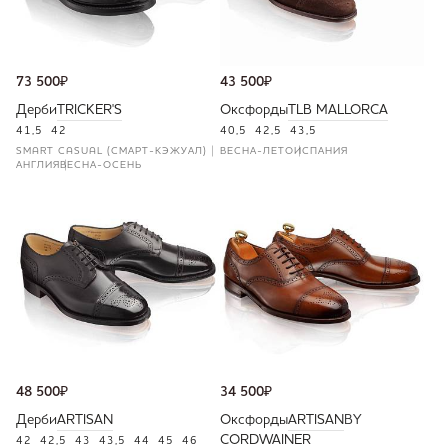
73 500
₽
43 500
₽
Дерби
TRICKER'S
Оксфорды
TLB MALLORCA
41,5
42
40,5
42,5
43,5
SMART CASUAL (СМАРТ-КЭЖУАЛ)
ВЕСНА-ЛЕТО
ИСПАНИЯ
АНГЛИЯ
ВЕСНА-ОСЕНЬ
48 500
₽
34 500
₽
Дерби
ARTISAN
Оксфорды
ARTISAN
BY
CORDWAINER
42
42,5
43
43,5
44
45
46