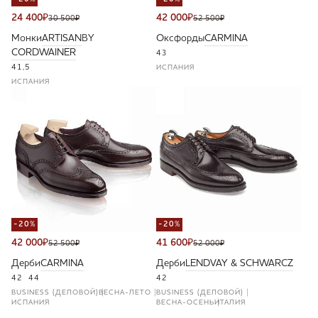
24 400
₽
42 000
₽
30 500
₽
52 500
₽
Монки
ARTISAN
BY
Оксфорды
CARMINA
CORDWAINER
43
41,5
ИСПАНИЯ
ИСПАНИЯ
-20%
-20%
42 000
₽
41 600
₽
52 500
₽
52 000
₽
Дерби
CARMINA
Дерби
LENDVAY & SCHWARCZ
42
44
42
BUSINESS (ДЕЛОВОЙ)
ВЕСНА-ЛЕТО
BUSINESS (ДЕЛОВОЙ)
ИСПАНИЯ
ВЕСНА-ОСЕНЬ
ИТАЛИЯ