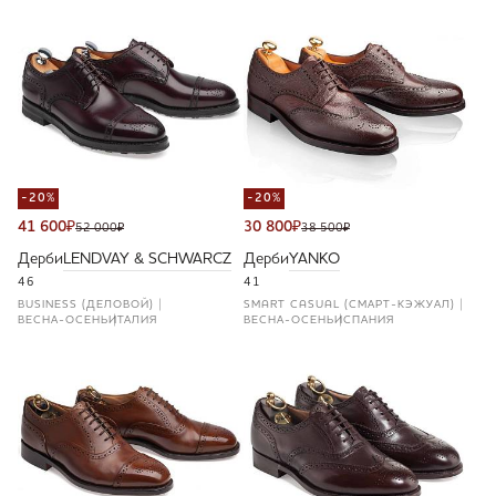
-20%
-20%
41 600
₽
30 800
₽
52 000
₽
38 500
₽
Дерби
LENDVAY & SCHWARCZ
Дерби
YANKO
46
41
BUSINESS (ДЕЛОВОЙ)
SMART CASUAL (СМАРТ-КЭЖУАЛ)
ВЕСНА-ОСЕНЬ
ИТАЛИЯ
ВЕСНА-ОСЕНЬ
ИСПАНИЯ