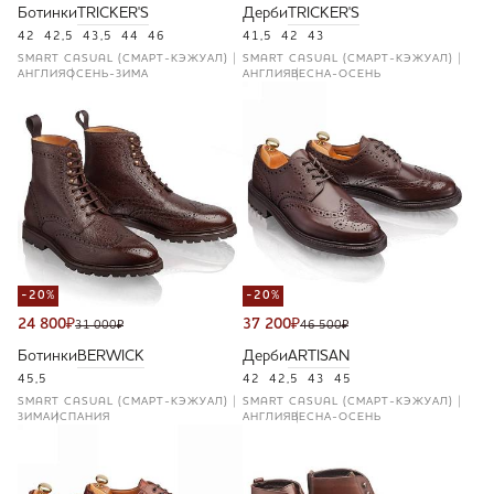
Ботинки
TRICKER'S
Дерби
TRICKER'S
42
42,5
43,5
44
46
41,5
42
43
SMART CASUAL (СМАРТ-КЭЖУАЛ)
SMART CASUAL (СМАРТ-КЭЖУАЛ)
АНГЛИЯ
ОСЕНЬ-ЗИМА
АНГЛИЯ
ВЕСНА-ОСЕНЬ
-20%
-20%
24 800
₽
37 200
₽
31 000
₽
46 500
₽
Ботинки
BERWICK
Дерби
ARTISAN
45,5
42
42,5
43
45
SMART CASUAL (СМАРТ-КЭЖУАЛ)
SMART CASUAL (СМАРТ-КЭЖУАЛ)
ЗИМА
ИСПАНИЯ
АНГЛИЯ
ВЕСНА-ОСЕНЬ