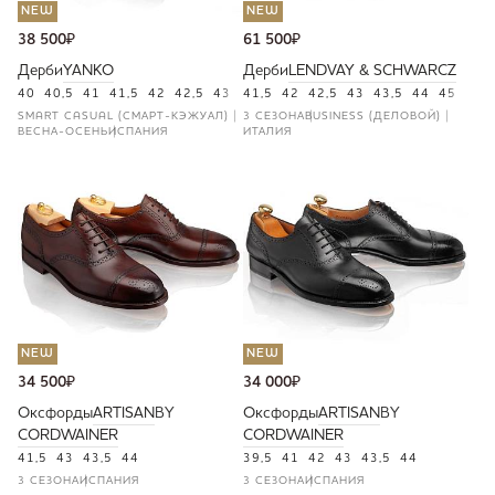
NEW
NEW
38 500
₽
61 500
₽
Дерби
YANKO
Дерби
LENDVAY & SCHWARCZ
40
40,5
41
41,5
42
42,5
43
43,5
41,5
44
42
44,5
42,5
46
43
43,5
44
45
46
SMART CASUAL (СМАРТ-КЭЖУАЛ)
3 СЕЗОНА
BUSINESS (ДЕЛОВОЙ)
ВЕСНА-ОСЕНЬ
ИСПАНИЯ
ИТАЛИЯ
NEW
NEW
34 500
₽
34 000
₽
Оксфорды
ARTISAN
BY
Оксфорды
ARTISAN
BY
CORDWAINER
CORDWAINER
41,5
43
43,5
44
39,5
41
42
43
43,5
44
3 СЕЗОНА
ИСПАНИЯ
3 СЕЗОНА
ИСПАНИЯ