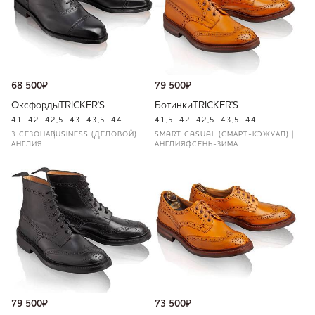
68 500
₽
79 500
₽
Оксфорды
TRICKER'S
Ботинки
TRICKER'S
41
42
42,5
43
43,5
44
41,5
42
42,5
43,5
44
3 СЕЗОНА
BUSINESS (ДЕЛОВОЙ)
SMART CASUAL (СМАРТ-КЭЖУАЛ)
АНГЛИЯ
АНГЛИЯ
ОСЕНЬ-ЗИМА
79 500
₽
73 500
₽