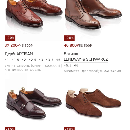
-20%
-20%
37 200
₽
46 800
₽
46 500
₽
58 500
₽
Дерби
ARTISAN
Ботинки
LENDVAY & SCHWARCZ
41
41,5
42
42,5
43
43,5
46
45,5
46
SMART CASUAL (СМАРТ-КЭЖУАЛ)
АНГЛИЯ
ВЕСНА-ОСЕНЬ
BUSINESS (ДЕЛОВОЙ)
ЗИМА
ИТАЛИЯ
-20%
-20%