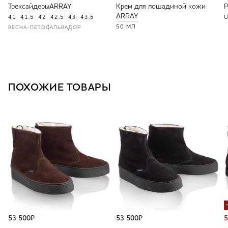
Трексайдеры
ARRAY
Крем для лошадиной кожи
ARRAY
41
41,5
42
42,5
43
43,5
U
50 МЛ
ВЕСНА-ЛЕТО
САЛЬВАДОР
ПОХОЖИЕ ТОВАРЫ
53 500
₽
53 500
₽
5