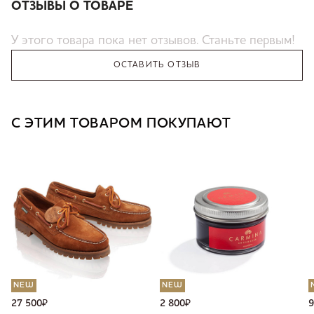
ОТЗЫВЫ О ТОВАРЕ
У этого товара пока нет отзывов. Станьте первым!
ОСТАВИТЬ ОТЗЫВ
С ЭТИМ ТОВАРОМ ПОКУПАЮТ
NEW
NEW
27 500
₽
2 800
₽
9