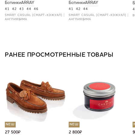
Ботинки
ARRAY
Ботинки
ARRAY
Б
41
42
43
44
46
41
42
44
4
SMART CASUAL (СМАРТ-КЭЖУАЛ)
SMART CASUAL (СМАРТ-КЭЖУАЛ)
B
АНГЛИЯ
ЗИМА
АНГЛИЯ
ЗИМА
РАНЕЕ ПРОСМОТРЕННЫЕ ТОВАРЫ
NEW
NEW
27 500
₽
2 800
₽
9