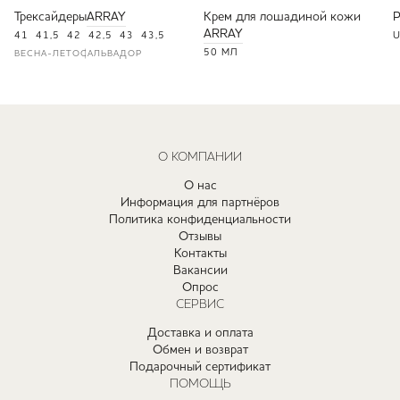
Трексайдеры
ARRAY
Крем для лошадиной кожи
ARRAY
41
41,5
42
42,5
43
43,5
U
50 МЛ
ВЕСНА-ЛЕТО
САЛЬВАДОР
О КОМПАНИИ
О нас
Информация для партнёров
Политика конфиденциальности
Отзывы
Контакты
Вакансии
Опрос
СЕРВИС
Доставка и оплата
Обмен и возврат
Подарочный сертификат
ПОМОЩЬ