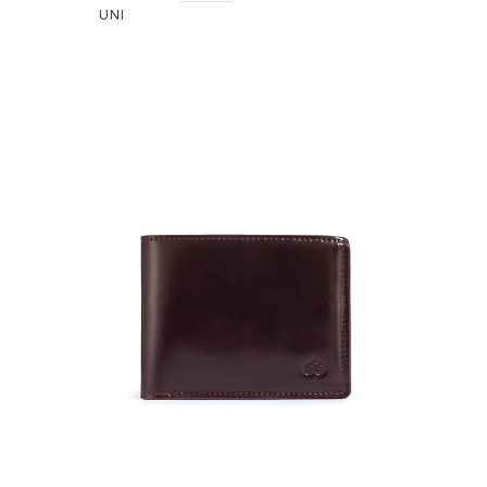
UNI
NEW
36 000
Портмо
UNI