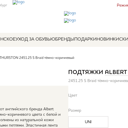
Режим
рбург
НСКОЕ
УХОД ЗА ОБУВЬЮ
БРЕНДЫ
ПОДАРКИ
НОВИНКИ
СК
THURSTON 2451.25 S Braid тёмно-коричневый
ПОДТЯЖКИ
ALBERT
2451.25 S Braid тёмно-коричне
Цвет
т английского бренда Albert
Размер
ёмно-коричневого цвета с белой и
полнены из натуральной кожи
UNI
ыми петлями. Эластичная лента