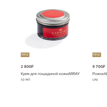
NEW
NEW
2 800
₽
9 700
₽
Крем для лошадиной кожи
ARRAY
Рожок
A
50 МЛ
UNI