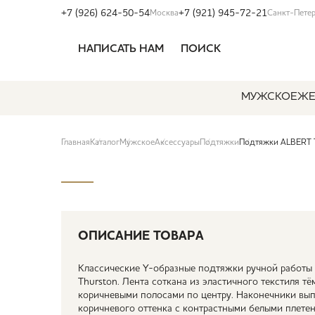
+7 (926) 624-50-54
+7 (921) 945-72-21
Москва
Санкт-Пете
НАПИСАТЬ НАМ
ПОИСК
МУЖСКОЕ
ЖЕ
Главная
Каталог
Мужское
Аксессуары
Подтяжки
Подтяжки ALBERT 
ОПИСАНИЕ ТОВАРА
Классические Y-образные подтяжки ручной работы о
Thurston. Лента соткана из эластичного текстиля т
коричневыми полосами по центру. Наконечники вы
коричневого оттенка с контрастными белыми плетен