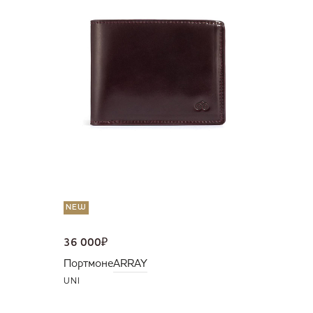
36 000
Портмо
UNI
NEW
36 000
₽
Портмоне
ARRAY
UNI