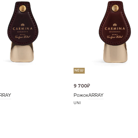
NEW
9 700
₽
RRAY
Рожок
ARRAY
UNI