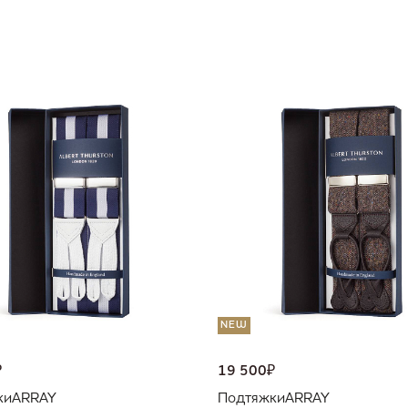
NEW
₽
19 500
₽
ки
ARRAY
Подтяжки
ARRAY