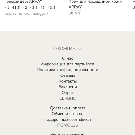
Трексайдеры
ARRAY
Крем для лошадиной кожи
ARRAY
41
41,5
42
42,5
43
43,5
U
50 МЛ
ВЕСНА-ЛЕТО
САЛЬВАДОР
О КОМПАНИИ
О нас
Информация для партнёров
Политика конфиденциальности
Отзывы
Контакты
Вакансии
Опрос
СЕРВИС
Доставка и оплата
Обмен и возврат
Подарочный сертификат
ПОМОЩЬ