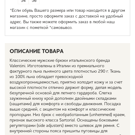
54
56
*Если обувь Вашего размера или товар находится в другом
магазине, просто оформите заказ с доставкой на удобный
адрес. Вы также можете оформить заказ в любой наш
магазин с пометкой *самовывоз.
ОПИСАНИЕ ТОВАРА
Классические мужские брюки итальянского бренда
Valentini. Изготовлены в Италии из премиального
фактурного льна льняного цвета плотностью 290 г. Ткань
из 100% льна обладает превосходной
воздухопроницаемостью, приятно холодит кожу и за счет
высокой плотности отлично держит форму, делая модель
безупречной основой для летнего гардероба. Слегка
зауженный книзу крой дополнен двойными складками
(защипами) для комфорта и свободы движения. Посадка
выше средней, с акцентом на комфорт и классические
пропорции. Низ брюк с необработанным (unhemmed) краем,
признак высокого класса Sartorial. Оснащены боковыми
регуляторами (side adjusters) вместо шлевок для ремня. С
внутренней стороны пояса пришиты пуговицы для