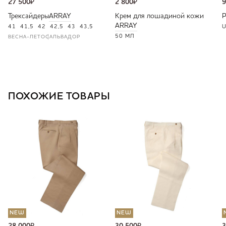
27 500
₽
2 800
₽
9
Трексайдеры
ARRAY
Крем для лошадиной кожи
ARRAY
41
41,5
42
42,5
43
43,5
U
50 МЛ
ВЕСНА-ЛЕТО
САЛЬВАДОР
ПОХОЖИЕ ТОВАРЫ
NEW
NEW