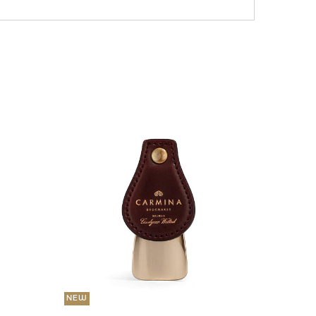
NEW
36 000
Портмо
UNI
NEW