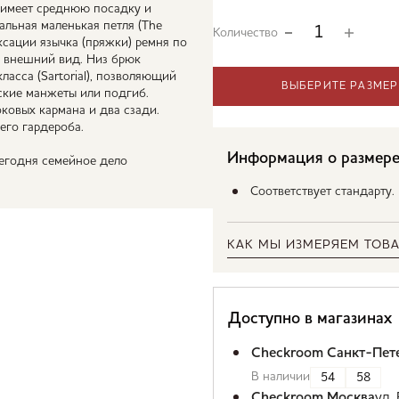
 имеет среднюю посадку и
льная маленькая петля (The
Количество
сации язычка (пряжки) ремня по
й внешний вид. Низ брюк
асса (Sartorial), позволяющий
ВЫБЕРИТЕ РАЗМЕР
ские манжеты или подгиб.
ковых кармана и два сзади.
его гардероба.
Информация о размер
Сегодня семейное дело
Соответствует стандарту
КАК МЫ ИЗМЕРЯЕМ ТОВА
Доступно в магазинах
Checkroom Санкт-Пет
В наличии
54
58
Checkroom Москва
ул.