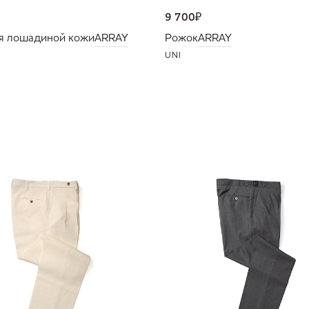
9 700
₽
я лошадиной кожи
ARRAY
Рожок
ARRAY
UNI