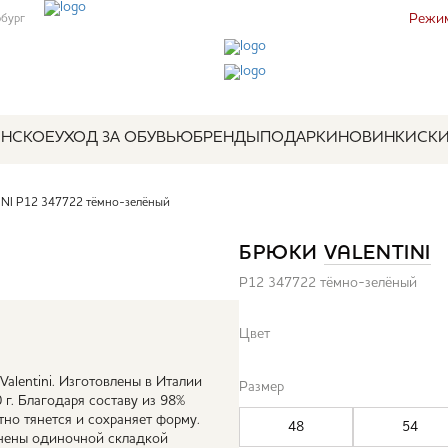
Режим
рбург
НСКОЕ
УХОД ЗА ОБУВЬЮ
БРЕНДЫ
ПОДАРКИ
НОВИНКИ
СК
NI P12 347722 тёмно-зелёный
БРЮКИ
VALENTINI
P12 347722 тёмно-зелёный
Цвет
alentini. Изготовлены в Италии
Размер
 г. Благодаря составу из 98%
тно тянется и сохраняет форму.
48
54
лнены одиночной складкой