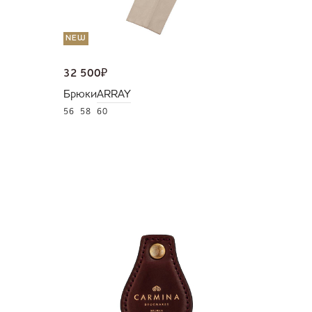
NEW
32 500
₽
Брюки
ARRAY
56
58
60
NEW
36 000
Портмо
UNI