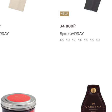
NEW
₽
34 800
₽
RRAY
Брюки
ARRAY
48
50
52
54
56
58
60