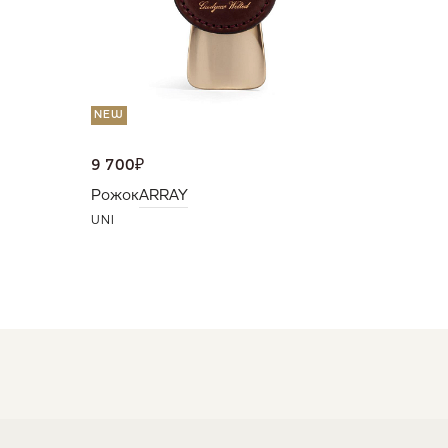
NEW
9 700
₽
Рожок
ARRAY
UNI