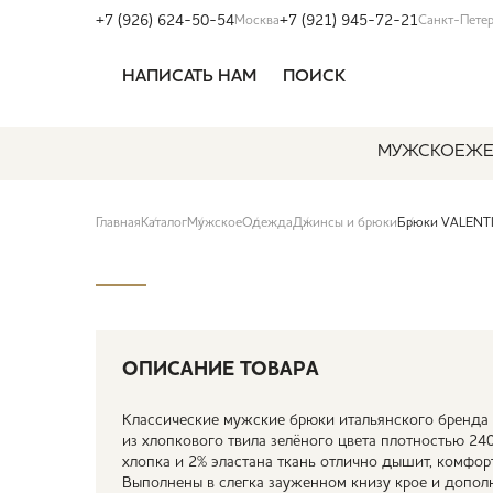
+7 (926) 624-50-54
+7 (921) 945-72-21
Москва
Санкт-Пете
НАПИСАТЬ НАМ
ПОИСК
МУЖСКОЕ
ЖЕ
Главная
Каталог
Мужское
Одежда
Джинсы и брюки
Брюки VALENTI
ОПИСАНИЕ ТОВАРА
Классические мужские брюки итальянского бренда V
из хлопкового твила зелёного цвета плотностью 240
хлопка и 2% эластана ткань отлично дышит, комфор
Выполнены в слегка зауженном книзу крое и допо