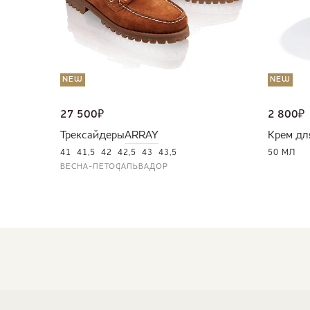
NEW
NEW
27 500
₽
2 800
₽
Трексайдеры
ARRAY
Крем дл
41
41,5
42
42,5
43
43,5
50 МЛ
ВЕСНА-ЛЕТО
САЛЬВАДОР