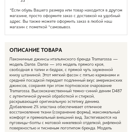
33
*Если обувь Вашего размера или товар находится в другом
магазине, просто оформите заказ с доставкой на удобный
адрес. Вы также можете оформить заказ в любой наш
магазин с пометкой *самовывоз.
ОПИСАНИЕ ТОВАРА
Лаконичные джинсы итальянского бренда Tramarossa —
модель Dante. Dante — это модель прямого кроя,
свободная в талии и бедрах, с прямой чуть зауженной
книзу штаниной. Этот мягкий фасон с пятью карманами и
средней посадкой передает подлинный вкус американских
джинсов, сохраняя при этом портновское очарование
Tramarossa. Высококачественный темно-синий деним D487
с аутентичной ручной обработкой и стиркой,
раскрывающий оригинальную эстетику денима.
Добавление 2% эластана обеспечивает отличное
восстановление ткани (сохранение формы), максимальный
комфорт и премиальный внешний вид. Застегиваются на
пуговицы-болты с матовой никелевой отделкой, рифленой
поверхностью и тисненым логотипом бренда. Модель