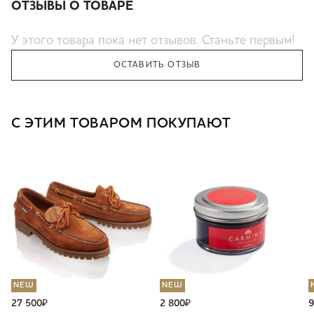
ОТЗЫВЫ О ТОВАРЕ
У этого товара пока нет отзывов. Станьте первым!
ОСТАВИТЬ ОТЗЫВ
С ЭТИМ ТОВАРОМ ПОКУПАЮТ
NEW
NEW
27 500
₽
2 800
₽
9