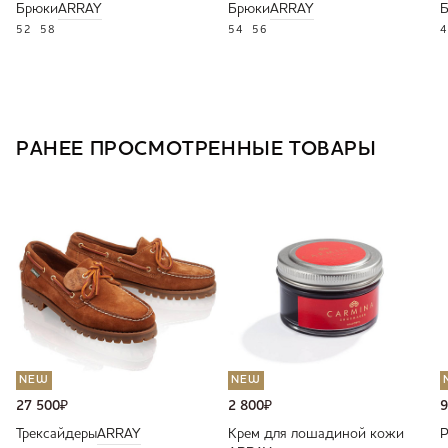
Брюки
ARRAY
Брюки
ARRAY
52
58
54
56
4
РАНЕЕ ПРОСМОТРЕННЫЕ ТОВАРЫ
NEW
NEW
27 500
₽
2 800
₽
9
Трексайдеры
ARRAY
Крем для лошадиной кожи