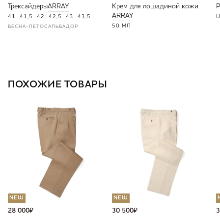
Трексайдеры
ARRAY
Крем для лошадиной кожи
ARRAY
41
41,5
42
42,5
43
43,5
U
50 МЛ
ВЕСНА-ЛЕТО
САЛЬВАДОР
ПОХОЖИЕ ТОВАРЫ
NEW
NEW
28 000
₽
30 500
₽
3