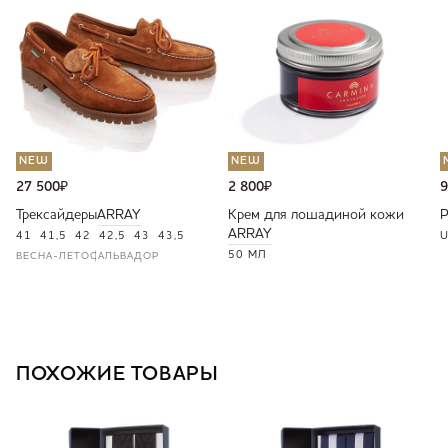
NEW
NEW
27 500
₽
2 800
₽
9
Трексайдеры
ARRAY
Крем для лошадиной кожи
ARRAY
41
41,5
42
42,5
43
43,5
U
50 МЛ
ВЕСНА-ЛЕТО
САЛЬВАДОР
ПОХОЖИЕ ТОВАРЫ