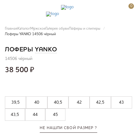
0
Главная
Каталог
Мужское
Галерея обуви
Лоферы и слиперы
Лоферы YANKO 14506 чёрный
ЛОФЕРЫ
YANKO
14506 чёрный
38 500
₽
39,5
40
40,5
42
42,5
43
43,5
44
45
НЕ НАШЛИ СВОЙ РАЗМЕР ?