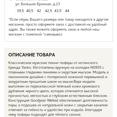
ул. Большая Бронная, д.23
39,5
40,5
42
42,5
43,5
44
*Если обувь Вашего размера или товар находится в другом
магазине, просто оформите заказ с доставкой на удобный
адрес. Вы также можете оформить заказ в любой наш
магазин с пометкой *самовывоз.
ОПИСАНИЕ ТОВАРА
Классические мужские пенни-лоферы от испанского
бренда Yanko. Изготовлены вручную на колодке №955 с
плавными гладкими линиями и округлым мыском. Модель в
лаконичном дизайне с поперечной кожаной перемычкой и
аккуратным прошитым швом на мыске.Верх модели
выполнен из первоклассной телячьей кожи хромового
дубления черного цвета, которая отличается высокой
прочностью, мягкостью и глубоким естественным блеском.
Конструкция Goodyear Welted обеспечивает долговечность
пары, а подошва из натуральной кожи с закрытым каналом
отвечает за гибкость и удобство при ходьбе, благодаря
чему лоферы подходят для тёплого сезона.