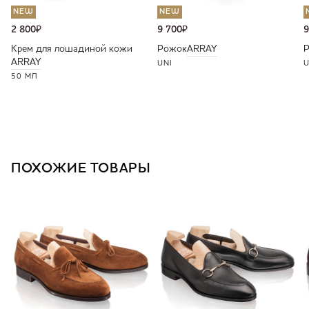
NEW
NEW
2 800
₽
9 700
₽
9
Крем для лошадиной кожи
Рожок
ARRAY
ARRAY
UNI
U
50 МЛ
ПОХОЖИЕ ТОВАРЫ