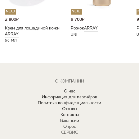
NEW
NEW
2 800
₽
9 700
₽
9
Крем для лошадиной кожи
Рожок
ARRAY
ARRAY
UNI
U
50 МЛ
О КОМПАНИИ
О нас
Информация для партнёров
Политика конфиденциальности
Отзывы
Контакты
Вакансии
Опрос
СЕРВИС