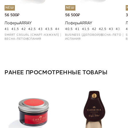
NEW
NEW
56 500
₽
56 500
₽
3
Лоферы
ARRAY
Лоферы
ARRAY
41
41,5
42
42,5
43
43,5
44
45
40,5
41
41,5
42
42,5
43
43,5
4
4
SMART CASUAL (СМАРТ-КЭЖУАЛ)
BUSINESS (ДЕЛОВОЙ)
ВЕСНА-ЛЕТО
S
ВЕСНА-ЛЕТО
ИСПАНИЯ
ИСПАНИЯ
В
РАНЕЕ ПРОСМОТРЕННЫЕ ТОВАРЫ