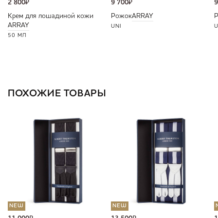
2 800
₽
9 700
₽
9
Крем для лошадиной кожи
Рожок
ARRAY
ARRAY
UNI
U
50 МЛ
ПОХОЖИЕ ТОВАРЫ
NEW
NEW