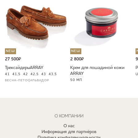
NEW
NEW
27 500
₽
2 800
₽
9
Трексайдеры
ARRAY
Крем для лошадиной кожи
ARRAY
41
41,5
42
42,5
43
43,5
U
50 МЛ
ВЕСНА-ЛЕТО
САЛЬВАДОР
О КОМПАНИИ
О нас
Информация для партнёров
Политика конфиденциальности