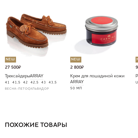
NEW
NEW
27 500
₽
2 800
₽
9
Трексайдеры
ARRAY
Крем для лошадиной кожи
ARRAY
41
41,5
42
42,5
43
43,5
U
50 МЛ
ВЕСНА-ЛЕТО
САЛЬВАДОР
ПОХОЖИЕ ТОВАРЫ