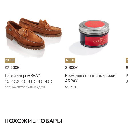
NEW
NEW
27 500
₽
2 800
₽
9
Трексайдеры
ARRAY
Крем для лошадиной кожи
ARRAY
41
41,5
42
42,5
43
43,5
U
50 МЛ
ВЕСНА-ЛЕТО
САЛЬВАДОР
ПОХОЖИЕ ТОВАРЫ