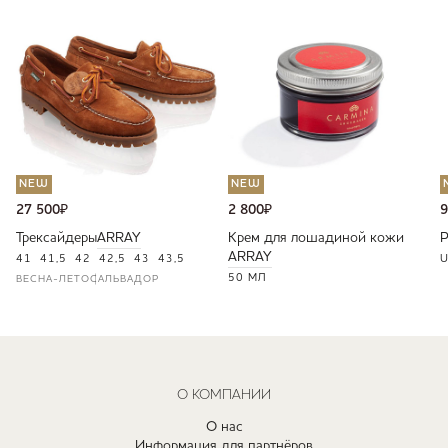
NEW
NEW
27 500
₽
2 800
₽
9
Трексайдеры
ARRAY
Крем для лошадиной кожи
ARRAY
41
41,5
42
42,5
43
43,5
U
50 МЛ
ВЕСНА-ЛЕТО
САЛЬВАДОР
О КОМПАНИИ
О нас
Информация для партнёров