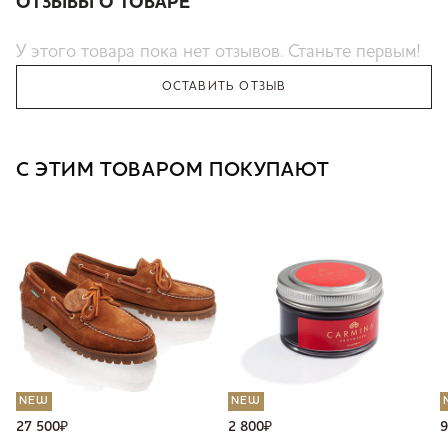
ОТЗЫВЫ О ТОВАРЕ
У этого товара пока нет отзывов. Станьте первым!
ОСТАВИТЬ ОТЗЫВ
С ЭТИМ ТОВАРОМ ПОКУПАЮТ
NEW
NEW
27 500
₽
2 800
₽
9