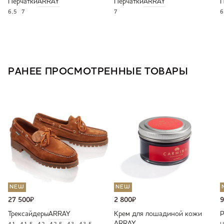
Перчатки
ARRAY
Перчатки
ARRAY
П
6,5
7
7
6
РАНЕЕ ПРОСМОТРЕННЫЕ ТОВАРЫ
NEW
NEW
27 500
₽
2 800
₽
9
Трексайдеры
ARRAY
Крем для лошадиной кожи
ARRAY