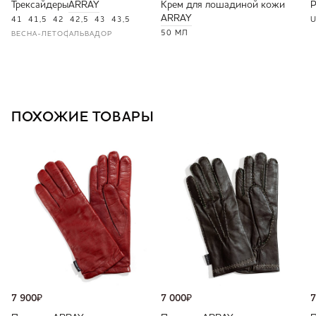
Трексайдеры
ARRAY
Крем для лошадиной кожи
ARRAY
41
41,5
42
42,5
43
43,5
U
50 МЛ
ВЕСНА-ЛЕТО
САЛЬВАДОР
ПОХОЖИЕ ТОВАРЫ
7 900
₽
7 000
₽
7