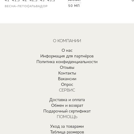
41
41,5
42
42,5
43
43,5
U
50 МЛ
ВЕСНА-ЛЕТО
САЛЬВАДОР
О КОМПАНИИ
О нас
Информация для партнёров
Политика конфиденциальности
Отзывы
Контакты
Вакансии
Опрос
СЕРВИС
Доставка и оплата
Обмен и возврат
Подарочный сертификат
ПОМОЩЬ
Уход за товарами
Таблица размеров