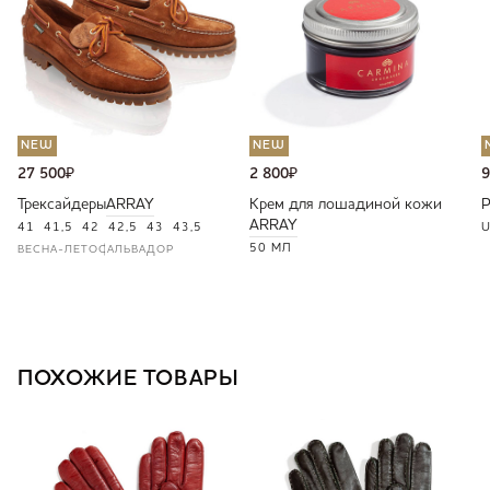
NEW
NEW
27 500
₽
2 800
₽
9
Трексайдеры
ARRAY
Крем для лошадиной кожи
ARRAY
41
41,5
42
42,5
43
43,5
U
50 МЛ
ВЕСНА-ЛЕТО
САЛЬВАДОР
ПОХОЖИЕ ТОВАРЫ