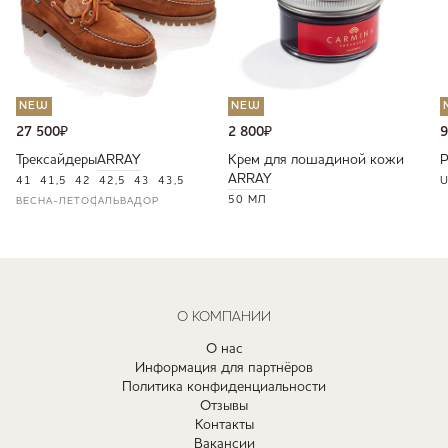
NEW
NEW
27 500
₽
2 800
₽
9
Трексайдеры
ARRAY
Крем для лошадиной кожи
ARRAY
41
41,5
42
42,5
43
43,5
U
50 МЛ
ВЕСНА-ЛЕТО
САЛЬВАДОР
О КОМПАНИИ
О нас
Информация для партнёров
Политика конфиденциальности
Отзывы
Контакты
Вакансии