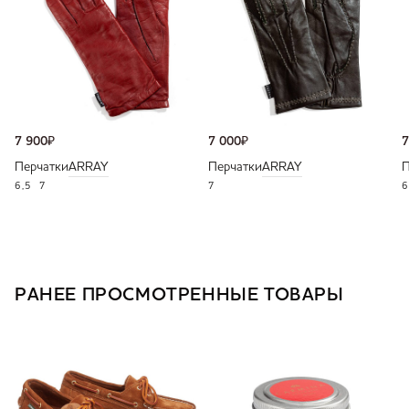
7 900
₽
7 000
₽
7
Перчатки
ARRAY
Перчатки
ARRAY
П
6,5
7
7
6
РАНЕЕ ПРОСМОТРЕННЫЕ ТОВАРЫ