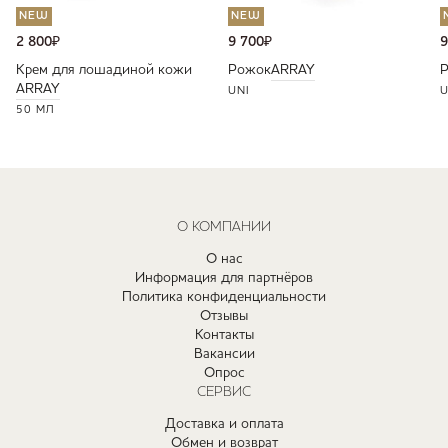
NEW
NEW
2 800
₽
9 700
₽
9
Крем для лошадиной кожи
Рожок
ARRAY
ARRAY
UNI
U
50 МЛ
О КОМПАНИИ
О нас
Информация для партнёров
Политика конфиденциальности
Отзывы
Контакты
Вакансии
Опрос
СЕРВИС
Доставка и оплата
Обмен и возврат