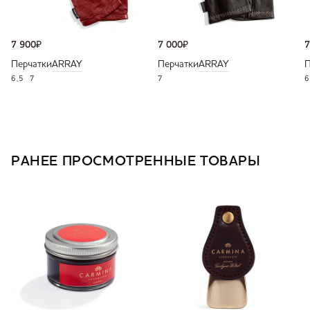
7 900
₽
7 000
₽
7
Перчатки
ARRAY
Перчатки
ARRAY
П
6,5
7
7
6
РАНЕЕ ПРОСМОТРЕННЫЕ ТОВАРЫ