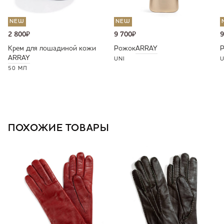
NEW
NEW
2 800
₽
9 700
₽
9
Крем для лошадиной кожи
Рожок
ARRAY
ARRAY
UNI
U
50 МЛ
ПОХОЖИЕ ТОВАРЫ