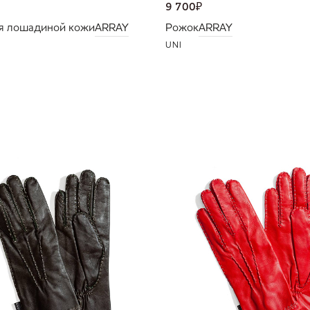
9 700
₽
я лошадиной кожи
ARRAY
Рожок
ARRAY
UNI