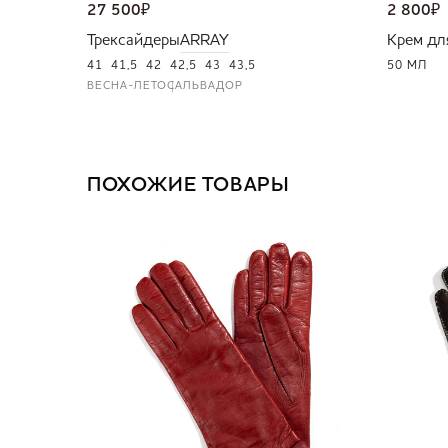
27 500
₽
2 800
₽
Трексайдеры
ARRAY
Крем дл
41
41,5
42
42,5
43
43,5
50 МЛ
ВЕСНА-ЛЕТО
САЛЬВАДОР
ПОХОЖИЕ ТОВАРЫ