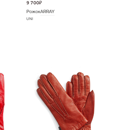
9 700
₽
Рожок
ARRAY
UNI
15 000
Перчат
6,5
7,5