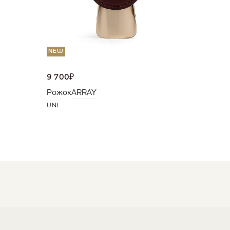
NEW
9 700
₽
Рожок
ARRAY
UNI