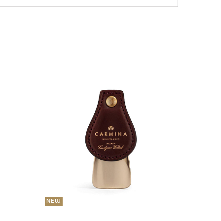
NEW
36 000
Портмо
UNI
NEW