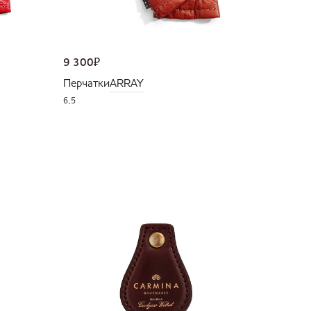
9 300
₽
Перчатки
ARRAY
6,5
NEW
36 000
Портмо
UNI