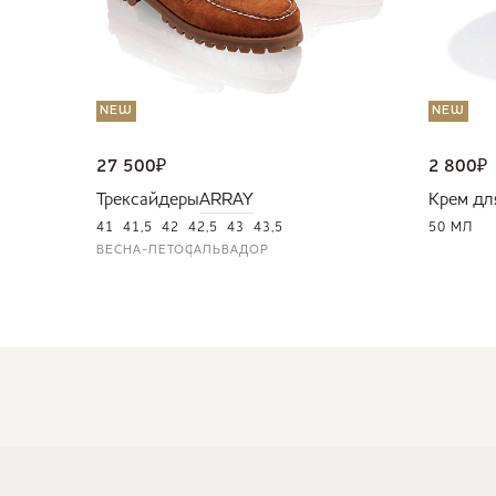
NEW
NEW
27 500
₽
2 800
₽
Трексайдеры
ARRAY
Крем дл
41
41,5
42
42,5
43
43,5
50 МЛ
ВЕСНА-ЛЕТО
САЛЬВАДОР