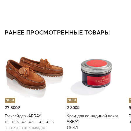
РАНЕЕ ПРОСМОТРЕННЫЕ ТОВАРЫ
NEW
NEW
27 500
₽
2 800
₽
9
Трексайдеры
ARRAY
Крем для лошадиной кожи
ARRAY
41
41,5
42
42,5
43
43,5
U
50 МЛ
ВЕСНА-ЛЕТО
САЛЬВАДОР