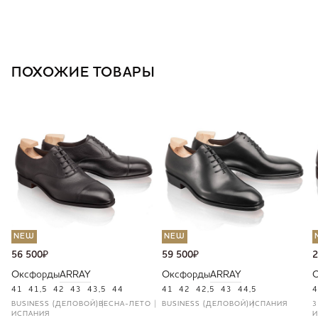
ПОХОЖИЕ ТОВАРЫ
NEW
NEW
56 500
₽
59 500
₽
2
Оксфорды
ARRAY
Оксфорды
ARRAY
41
41,5
42
43
43,5
44
41
42
42,5
43
44,5
4
BUSINESS (ДЕЛОВОЙ)
ВЕСНА-ЛЕТО
BUSINESS (ДЕЛОВОЙ)
ИСПАНИЯ
3
ИСПАНИЯ
И