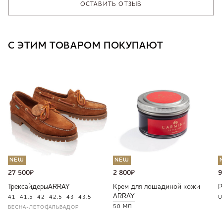
ОСТАВИТЬ ОТЗЫВ
С ЭТИМ ТОВАРОМ ПОКУПАЮТ
NEW
NEW
27 500
₽
2 800
₽
9
Трексайдеры
ARRAY
Крем для лошадиной кожи
ARRAY
41
41,5
42
42,5
43
43,5
U
50 МЛ
ВЕСНА-ЛЕТО
САЛЬВАДОР