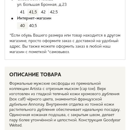
ул. Большая Бронная, д.23
41
41,5
42
42,5
Интернет-магазин
40
40,5
*Если обувь Вашего размера или товар находится в другом
магазине, просто оформите заказ с доставкой на удобный
адрес. Вы также можете оформить заказ в любой наш
магазин с пометкой *самовывоз.
ОПИСАНИЕ ТОВАРА
Формальные мужские оксфорды из премиальной
коллекции Artista с отрезным мыском (cap toe). Верх
изготовлен из гладкой телячьей кожи хромового дубления
(box calf) чёрного цвета, знаменитой французской
дубильни Annonay. Внутренняя отделка из тонкой кожи
растительного дубления обеспечивает идеальную посадку.
Одиночная кожаная подошва, с закрытым швом, делает
пару более утончённой и целостной. Конструкция Goodyear
Welted.