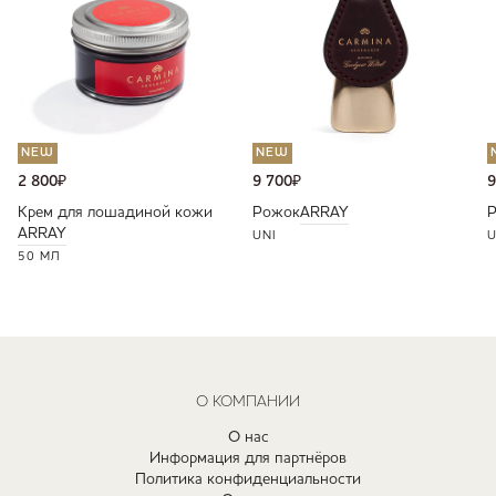
NEW
NEW
2 800
₽
9 700
₽
9
Крем для лошадиной кожи
Рожок
ARRAY
ARRAY
UNI
U
50 МЛ
О КОМПАНИИ
О нас
Информация для партнёров
Политика конфиденциальности