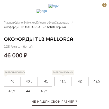
0
Главная
Каталог
Мужское
Галерея обуви
Оксфорды
Оксфорды TLB MALLORCA 128 Artista чёрный
ОКСФОРДЫ
TLB MALLORCA
128 Artista чёрный
46 000
₽
ЗАБРОНИРОВАНО
ЗАБРОНИРОВАНО
40
40,5
41
41,5
42
42,5
43,5
44
46,5
НЕ НАШЛИ СВОЙ РАЗМЕР ?