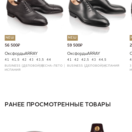
NEW
NEW
56 500
₽
59 500
₽
2
Оксфорды
ARRAY
Оксфорды
ARRAY
41
41,5
42
43
43,5
44
41
42
42,5
43
44,5
4
BUSINESS (ДЕЛОВОЙ)
ВЕСНА-ЛЕТО
BUSINESS (ДЕЛОВОЙ)
ИСПАНИЯ
3
ИСПАНИЯ
И
РАНЕЕ ПРОСМОТРЕННЫЕ ТОВАРЫ