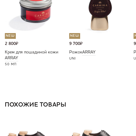
NEW
NEW
2 800
₽
9 700
₽
9
Крем для лошадиной кожи
Рожок
ARRAY
ARRAY
UNI
U
50 МЛ
ПОХОЖИЕ ТОВАРЫ