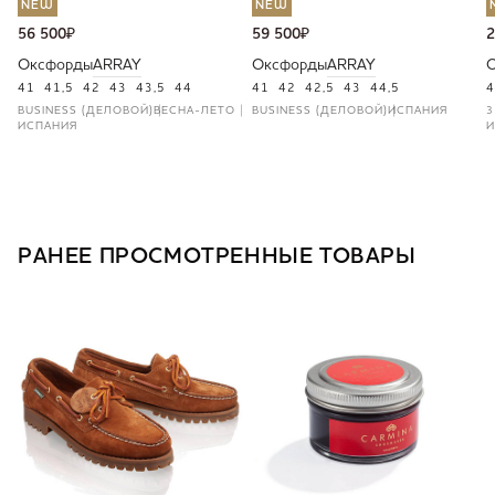
NEW
NEW
56 500
₽
59 500
₽
2
Оксфорды
ARRAY
Оксфорды
ARRAY
41
41,5
42
43
43,5
44
41
42
42,5
43
44,5
4
BUSINESS (ДЕЛОВОЙ)
ВЕСНА-ЛЕТО
BUSINESS (ДЕЛОВОЙ)
ИСПАНИЯ
3
ИСПАНИЯ
И
РАНЕЕ ПРОСМОТРЕННЫЕ ТОВАРЫ