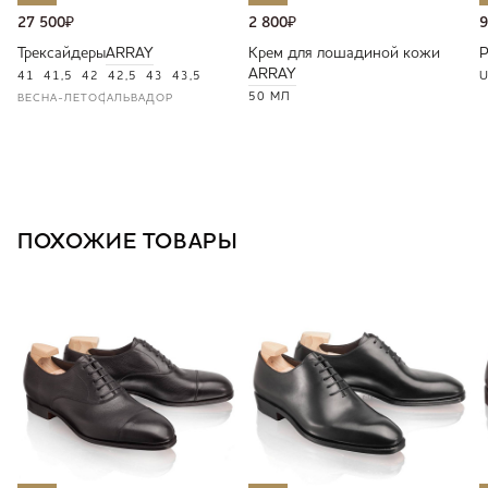
27 500
₽
2 800
₽
9
Трексайдеры
ARRAY
Крем для лошадиной кожи
ARRAY
41
41,5
42
42,5
43
43,5
U
50 МЛ
ВЕСНА-ЛЕТО
САЛЬВАДОР
ПОХОЖИЕ ТОВАРЫ