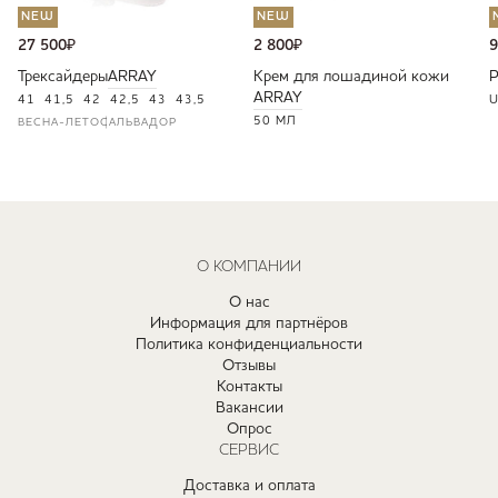
NEW
NEW
27 500
₽
2 800
₽
9
Трексайдеры
ARRAY
Крем для лошадиной кожи
ARRAY
41
41,5
42
42,5
43
43,5
U
50 МЛ
ВЕСНА-ЛЕТО
САЛЬВАДОР
О КОМПАНИИ
О нас
Информация для партнёров
Политика конфиденциальности
Отзывы
Контакты
Вакансии
Опрос
СЕРВИС
Доставка и оплата