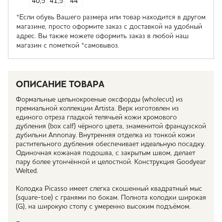
40,5
41,5
44
*Если обувь Вашего размера или товар находится в другом
магазине, просто оформите заказ с доставкой на удобный
адрес. Вы также можете оформить заказ в любой наш
магазин с пометкой *самовывоз.
ОПИСАНИЕ ТОВАРА
Формальные цельнокроеные оксфорды (wholecut) из
премиальной коллекции Artista. Верх изготовлен из
единого отреза гладкой телячьей кожи хромового
дубления (box calf) чёрного цвета, знаменитой французской
дубильни Annonay. Внутренняя отделка из тонкой кожи
растительного дубления обеспечивает идеальную посадку.
Одиночная кожаная подошва, с закрытым швом, делает
пару более утончённой и целостной. Конструкция Goodyear
Welted.
Колодка Picasso имеет слегка скошенный квадратный мыс
(square-toe) с гранями по бокам. Полнота колодки широкая
(G), на широкую стопу с умеренно высоким подъёмом.