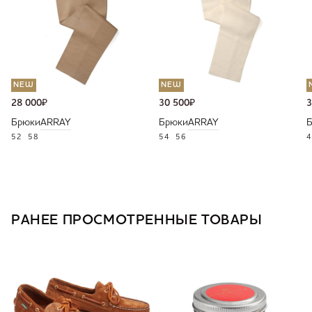
NEW
NEW
28 000
₽
30 500
₽
3
Брюки
ARRAY
Брюки
ARRAY
52
58
54
56
4
РАНЕЕ ПРОСМОТРЕННЫЕ ТОВАРЫ