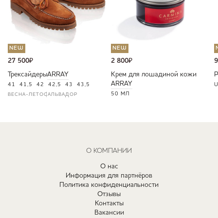
NEW
NEW
27 500
₽
2 800
₽
9
Трексайдеры
ARRAY
Крем для лошадиной кожи
ARRAY
41
41,5
42
42,5
43
43,5
U
50 МЛ
ВЕСНА-ЛЕТО
САЛЬВАДОР
О КОМПАНИИ
О нас
Информация для партнёров
Политика конфиденциальности
Отзывы
Контакты
Вакансии