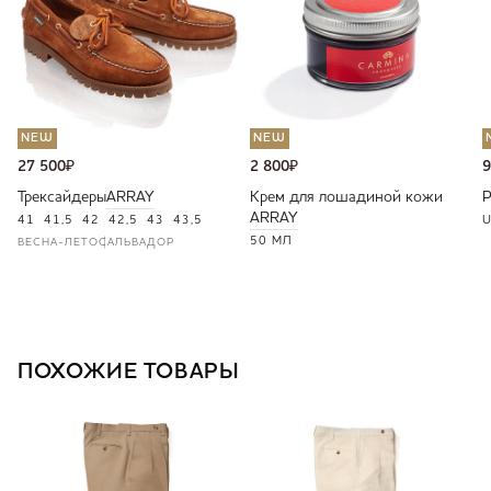
NEW
NEW
27 500
₽
2 800
₽
9
Трексайдеры
ARRAY
Крем для лошадиной кожи
ARRAY
41
41,5
42
42,5
43
43,5
U
50 МЛ
ВЕСНА-ЛЕТО
САЛЬВАДОР
ПОХОЖИЕ ТОВАРЫ