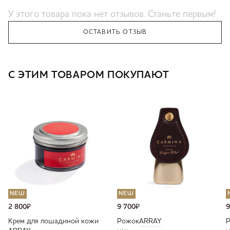
У этого товара пока нет отзывов. Станьте первым!
ОСТАВИТЬ ОТЗЫВ
С ЭТИМ ТОВАРОМ ПОКУПАЮТ
NEW
NEW
2 800
₽
9 700
₽
9
Крем для лошадиной кожи
Рожок
ARRAY