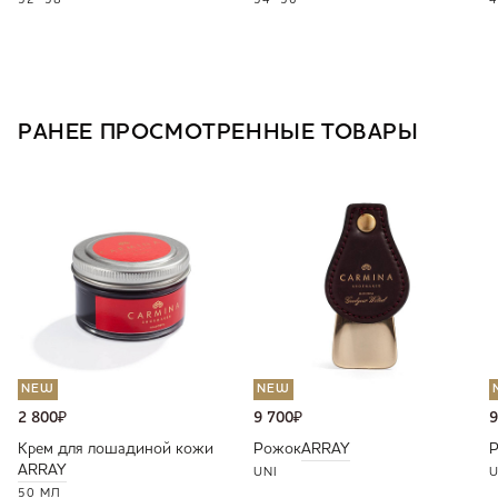
52
58
54
56
4
РАНЕЕ ПРОСМОТРЕННЫЕ ТОВАРЫ
NEW
NEW
2 800
₽
9 700
₽
9
Крем для лошадиной кожи
Рожок
ARRAY
ARRAY
UNI
U
50 МЛ