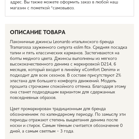
адрес. Вы также можете оформить заказ в любой наш
магазин с пометкой *самовывоз.
ОПИСАНИЕ ТОВАРА
Лаконичные джинсы Leonardo итальянского бренда
Tramarossa зауженного силуэта «slim fit». Средняя посадка
талии и пять классических карманов. Застегиваются на
болты медного цвета. Джинсы выполнены из мягкого
высококачественного денима с маркировкой D214, 6
месяцев, который входит в линейку «Comfort Denim» и
подходит для всех сезонов. В составе присутствуют 2%
эластана для большего комфорта движений. Модель
прошита строчками спокойного оттенка. Благодаря этому
она станет подходящим вариантом для сдержанных
повседневных образов.
Цвет промаркирован традиционным для бренда
обозначением: по календарному периоду. По замыслу эти
периоды отражают степень выцветания денима после
носки и стирок. Самым тёмным считается обозначение 0
дней, а самым светлым - 3 года.