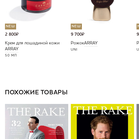
NEW
NEW
2 800
₽
9 700
₽
9
Крем для лошадиной кожи
Рожок
ARRAY
ARRAY
UNI
U
50 МЛ
ПОХОЖИЕ ТОВАРЫ