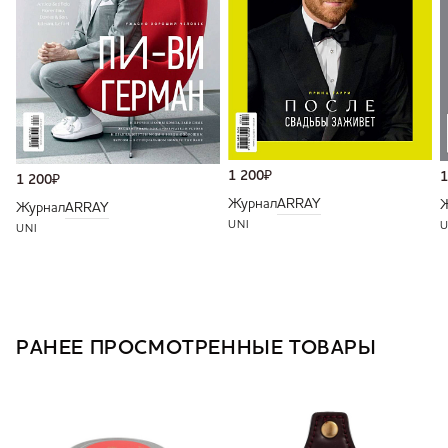
1 200
₽
1
1 200
₽
Журнал
ARRAY
Журнал
ARRAY
UNI
U
UNI
РАНЕЕ ПРОСМОТРЕННЫЕ ТОВАРЫ