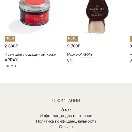
NEW
NEW
2 800
₽
9 700
₽
9
Крем для лошадиной кожи
Рожок
ARRAY
ARRAY
UNI
U
50 МЛ
О КОМПАНИИ
О нас
Информация для партнёров
Политика конфиденциальности
Отзывы