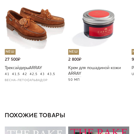
NEW
NEW
27 500
₽
2 800
₽
9
Трексайдеры
ARRAY
Крем для лошадиной кожи
ARRAY
41
41,5
42
42,5
43
43,5
U
50 МЛ
ВЕСНА-ЛЕТО
САЛЬВАДОР
ПОХОЖИЕ ТОВАРЫ