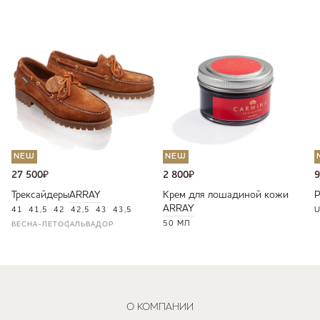
NEW
NEW
27 500
₽
2 800
₽
9
Трексайдеры
ARRAY
Крем для лошадиной кожи
ARRAY
41
41,5
42
42,5
43
43,5
U
50 МЛ
ВЕСНА-ЛЕТО
САЛЬВАДОР
О КОМПАНИИ