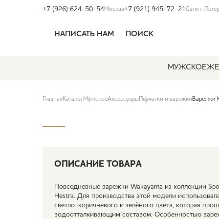
+7 (926) 624-50-54
+7 (921) 945-72-21
Москва
Санкт-Пете
НАПИСАТЬ НАМ
ПОИСК
МУЖСКОЕ
ЖЕ
Главная
Каталог
Мужское
Аксессуары
Перчатки и варежки
Варежки 
ОПИСАНИЕ ТОВАРА
Повседневные варежки Wakayama из коллекции Spor
Hestra. Для производства этой модели использовал
светло-коричневого и зелёного цвета, которая пр
водоотталкивающим составом. Особенностью вареж