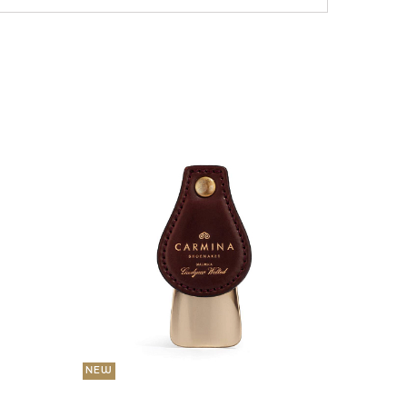
NEW
36 000
Портмо
UNI
NEW