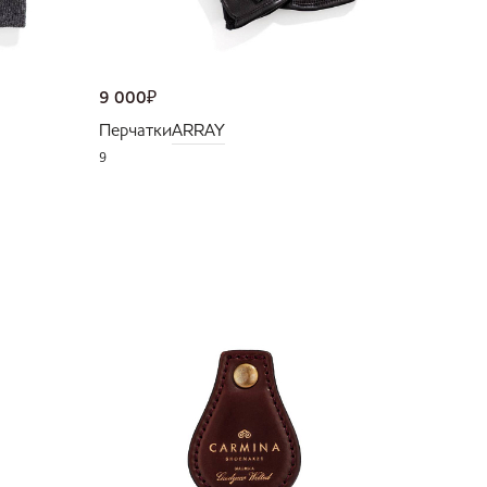
9 000
₽
Перчатки
ARRAY
9
NEW
36 000
Портмо
UNI