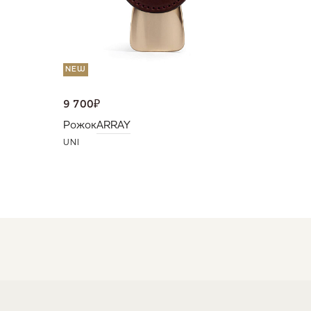
NEW
9 700
₽
Рожок
ARRAY
UNI