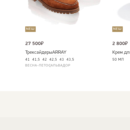
NEW
NEW
27 500
₽
2 800
₽
Трексайдеры
ARRAY
Крем дл
41
41,5
42
42,5
43
43,5
50 МЛ
ВЕСНА-ЛЕТО
САЛЬВАДОР