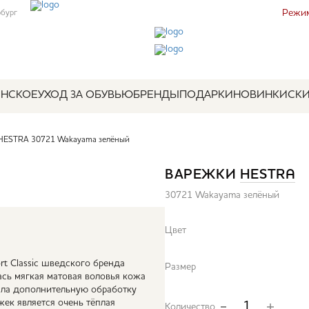
Режим
рбург
НСКОЕ
УХОД ЗА ОБУВЬЮ
БРЕНДЫ
ПОДАРКИ
НОВИНКИ
СК
HESTRA 30721 Wakayama зелёный
ВАРЕЖКИ
HESTRA
30721 Wakayama зелёный
Цвет
t Classic шведского бренда
Размер
ась мягкая матовая воловья кожа
ошла дополнительную обработку
ек является очень тёплая
Количество