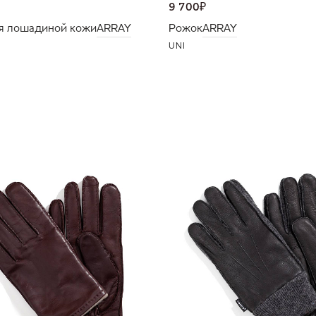
9 700
₽
я лошадиной кожи
ARRAY
Рожок
ARRAY
UNI