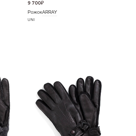
9 700
₽
Рожок
ARRAY
UNI
10 500
Перчат
10