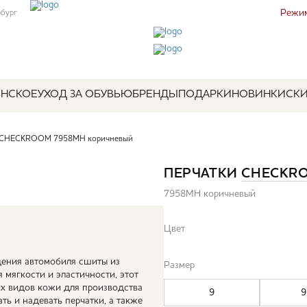
Режим
рбург
НСКОЕ
УХОД ЗА ОБУВЬЮ
БРЕНДЫ
ПОДАРКИ
НОВИНКИ
СК
и CHECKROOM 7958MH коричневый
ПЕРЧАТКИ
CHECKR
7958MH коричневый
Цвет
ения автомобиля сшиты из
Размер
мягкости и эластичности, этот
их видов кожи для производства
9
9
ть и надевать перчатки, а также