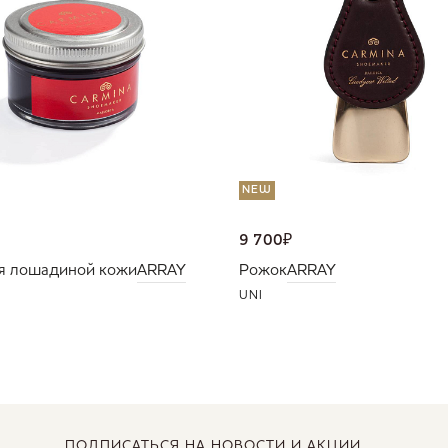
NEW
9 700
₽
я лошадиной кожи
ARRAY
Рожок
ARRAY
UNI
ПОДПИСАТЬСЯ
НА НОВОСТИ И АКЦИИ