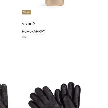
NEW
9 700
₽
Рожок
ARRAY
UNI
10 500
Перчат
10