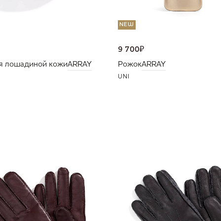
NEW
9 700
₽
я лошадиной кожи
ARRAY
Рожок
ARRAY
UNI