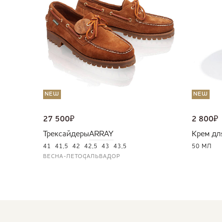
NEW
NEW
27 500
₽
2 800
₽
Трексайдеры
ARRAY
Крем дл
41
41,5
42
42,5
43
43,5
50 МЛ
ВЕСНА-ЛЕТО
САЛЬВАДОР