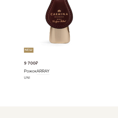
Портмо
UNI
NEW
9 700
₽
Рожок
ARRAY
UNI