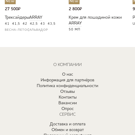
NEW
NEW
27 500
₽
2 800
₽
9
Трексайдеры
ARRAY
Крем для лошадиной кожи
ARRAY
41
41,5
42
42,5
43
43,5
U
50 МЛ
ВЕСНА-ЛЕТО
САЛЬВАДОР
О КОМПАНИИ
О нас
Информация для партнёров
Политика конфиденциальности
Отзывы
Контакты
Вакансии
Опрос
СЕРВИС
Доставка и оплата
Обмен и возврат