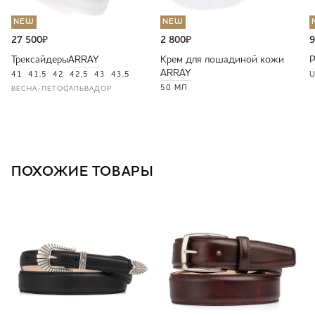
NEW
NEW
27 500
₽
2 800
₽
9
Трексайдеры
ARRAY
Крем для лошадиной кожи
ARRAY
41
41,5
42
42,5
43
43,5
U
50 МЛ
ВЕСНА-ЛЕТО
САЛЬВАДОР
ПОХОЖИЕ ТОВАРЫ