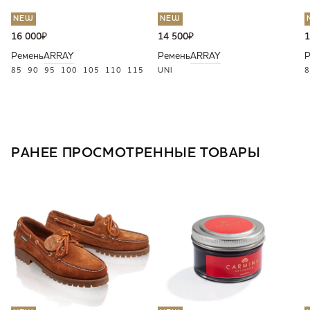
NEW
NEW
16 000
₽
14 500
₽
1
Ремень
ARRAY
Ремень
ARRAY
Р
85
90
95
100
105
110
115
UNI
8
РАНЕЕ ПРОСМОТРЕННЫЕ ТОВАРЫ