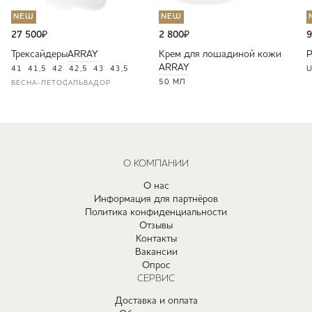
NEW
NEW
27 500
₽
2 800
₽
9
Трексайдеры
ARRAY
Крем для лошадиной кожи
ARRAY
41
41,5
42
42,5
43
43,5
U
50 МЛ
ВЕСНА-ЛЕТО
САЛЬВАДОР
О КОМПАНИИ
О нас
Информация для партнёров
Политика конфиденциальности
Отзывы
Контакты
Вакансии
Опрос
СЕРВИС
Доставка и оплата