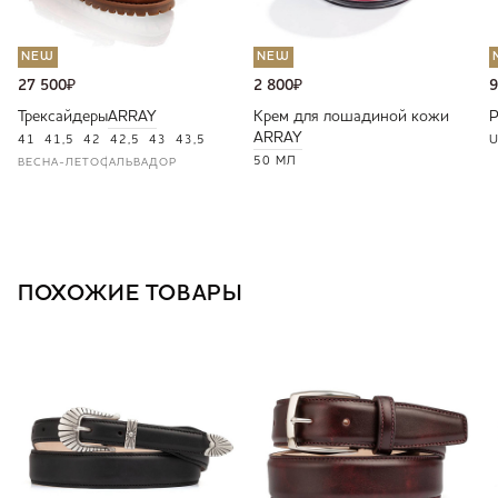
NEW
NEW
27 500
₽
2 800
₽
9
Трексайдеры
ARRAY
Крем для лошадиной кожи
ARRAY
41
41,5
42
42,5
43
43,5
U
50 МЛ
ВЕСНА-ЛЕТО
САЛЬВАДОР
ПОХОЖИЕ ТОВАРЫ