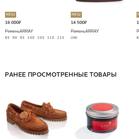
NEW
NEW
16 000
₽
14 500
₽
1
Ремень
ARRAY
Ремень
ARRAY
Р
85
90
95
100
105
110
115
UNI
8
РАНЕЕ ПРОСМОТРЕННЫЕ ТОВАРЫ