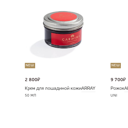
NEW
NEW
2 800
₽
9 700
₽
Крем для лошадиной кожи
ARRAY
Рожок
A
50 МЛ
UNI