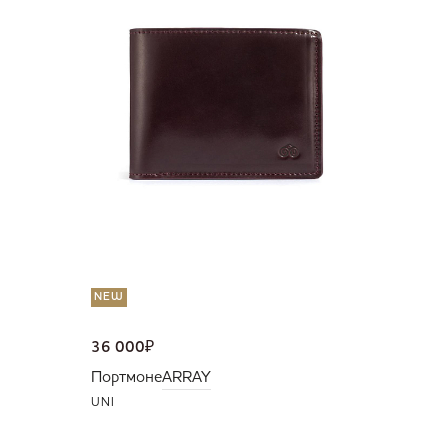
36 000
Портмо
UNI
NEW
36 000
₽
Портмоне
ARRAY
UNI