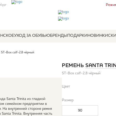
Режим
рбург
НСКОЕ
УХОД ЗА ОБУВЬЮ
БРЕНДЫ
ПОДАРКИ
НОВИНКИ
СК
ST-Box calf-2,8 чёрный
РЕМЕНЬ
SANTA TRIN
ST-Box calf-2,8 чёрный
Цвет
а Santa Trinita из гладкой
Размер
шом семейном предприятии в
. На внутренней стороне ремня
90
Santa Trinita. Внутренняя часть