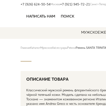
+7 (926) 624-50-54
+7 (921) 945-72-21
Москва
Санкт-Пете
НАПИСАТЬ НАМ
ПОИСК
МУЖСКОЕ
ЖЕ
Главная
Каталог
Мужское
Аксессуары
Ремни
Ремень SANTA TRINITA 
ОПИСАНИЕ ТОВАРА
Классический мужской ремень флорентийского бренд
чёрной телячьей кожи. Модель сделана на неболь
Тоскане — знаменитом кожевенном регионе Италии
указано имя Andrea Greco в честь основателя бренда 