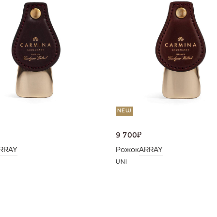
NEW
9 700
₽
RRAY
Рожок
ARRAY
UNI