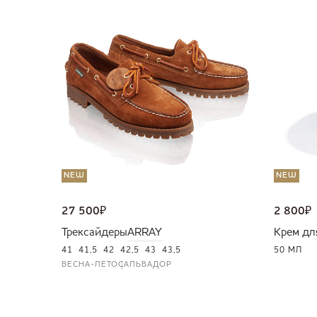
NEW
NEW
27 500
₽
2 800
₽
Трексайдеры
ARRAY
Крем дл
41
41,5
42
42,5
43
43,5
50 МЛ
ВЕСНА-ЛЕТО
САЛЬВАДОР