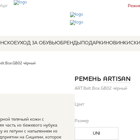
Режим
рбург
НСКОЕ
УХОД ЗА ОБУВЬЮ
БРЕНДЫ
ПОДАРКИ
НОВИНКИ
СК
elt.Box.GB02 чёрный
РЕМЕНЬ
ARTISAN
ART.Belt.Box.GB02 чёрный
Цвет
ёрной телячьей кожи с
Размер
я часть из бежевого нубука.
 из латуни c напылением из
UNI
дприятии на Сицилии, которое