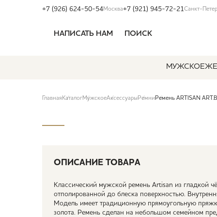
+7 (926) 624-50-54
+7 (921) 945-72-21
Москва
Санкт-Пете
НАПИСАТЬ НАМ
ПОИСК
МУЖСКОЕ
ЖЕ
Главная
Каталог
Мужское
Аксессуары
Ремни
Ремень ARTISAN ART.B
ОПИСАНИЕ ТОВАРА
Классический мужской ремень Artisan из гладкой ч
отполированной до блеска поверхностью. Внутрення
Модель имеет традиционную прямоугольную пряжку
золота. Ремень сделан на небольшом семейном пре