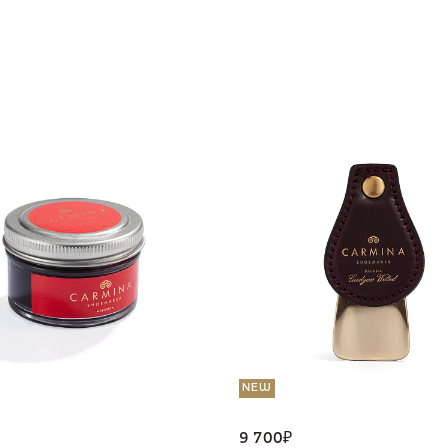
NEW
9 700
₽