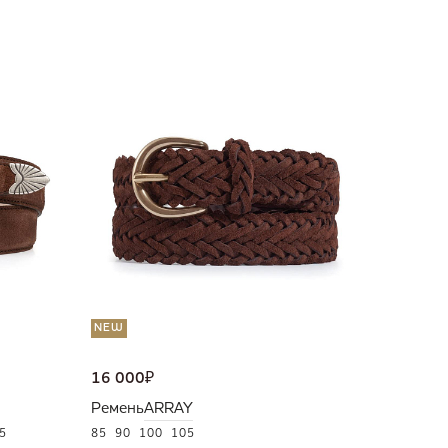
NEW
16 000
Ремень
85
90
9
NEW
16 000
₽
Ремень
ARRAY
5
85
90
100
105