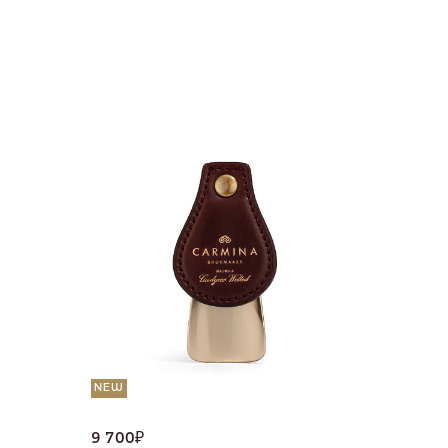
NEW
36 000
Портмо
UNI
NEW
9 700
₽