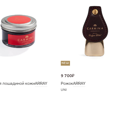
NEW
9 700
₽
я лошадиной кожи
ARRAY
Рожок
ARRAY
UNI