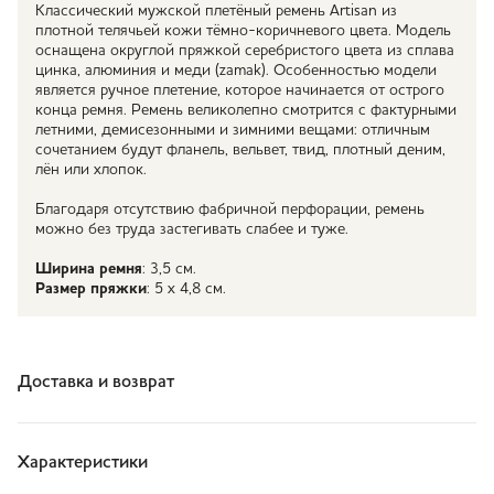
Классический мужской плетёный ремень Artisan из
плотной телячьей кожи тёмно-коричневого цвета. Модель
оснащена округлой пряжкой серебристого цвета из сплава
цинка, алюминия и меди (zamak). Особенностью модели
является ручное плетение, которое начинается от острого
конца ремня. Ремень великолепно смотрится с фактурными
летними, демисезонными и зимними вещами: отличным
сочетанием будут фланель, вельвет, твид, плотный деним,
лён или хлопок.
Благодаря отсутствию фабричной перфорации, ремень
можно без труда застегивать слабее и туже.
Ширина ремня
: 3,5 см.
Размер пряжки
: 5 х 4,8 см.
Доставка и возврат
Характеристики