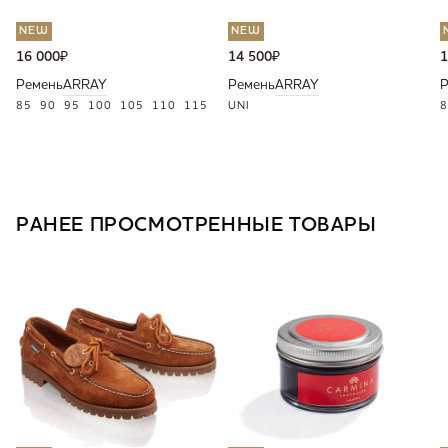
NEW
NEW
16 000
₽
14 500
₽
1
Ремень
ARRAY
Ремень
ARRAY
Р
85
90
95
100
105
110
115
UNI
8
РАНЕЕ ПРОСМОТРЕННЫЕ ТОВАРЫ