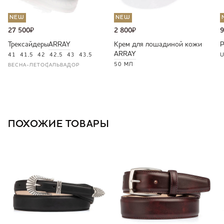
NEW
NEW
27 500
₽
2 800
₽
9
Трексайдеры
ARRAY
Крем для лошадиной кожи
ARRAY
41
41,5
42
42,5
43
43,5
U
50 МЛ
ВЕСНА-ЛЕТО
САЛЬВАДОР
ПОХОЖИЕ ТОВАРЫ