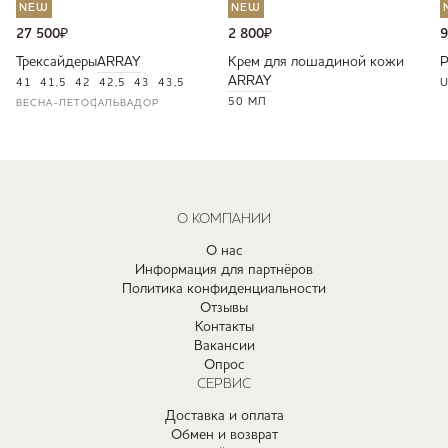
NEW
NEW
27 500
₽
2 800
₽
9
Трексайдеры
ARRAY
Крем для лошадиной кожи
ARRAY
41
41,5
42
42,5
43
43,5
U
50 МЛ
ВЕСНА-ЛЕТО
САЛЬВАДОР
О КОМПАНИИ
О нас
Информация для партнёров
Политика конфиденциальности
Отзывы
Контакты
Вакансии
Опрос
СЕРВИС
Доставка и оплата
Обмен и возврат