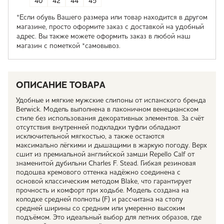
40
42
44
45
*Если обувь Вашего размера или товар находится в другом
магазине, просто оформите заказ с доставкой на удобный
адрес. Вы также можете оформить заказ в любой наш
магазин с пометкой *самовывоз.
ОПИСАНИЕ ТОВАРА
Удобные и мягкие мужские слипоны от испанского бренда
Berwick. Модель выполнена в лаконичном венецианском
стиле без использования декоративных элементов. За счёт
отсутствия внутренней подкладки туфли обладают
исключительной мягкостью, а также остаются
максимально лёгкими и дышащими в жаркую погоду. Верх
сшит из премиальной английской замши Repello Calf от
знаменитой дубильни Charles F. Stead. Гибкая резиновая
подошва кремового оттенка надёжно соединена с
основой классическим методом Blake, что гарантирует
прочность и комфорт при ходьбе. Модель создана на
колодке средней полноты (F) и рассчитана на стопу
средней ширины со средним или умеренно высоким
подъёмом. Это идеальный выбор для летних образов, где