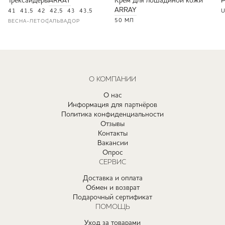
Трексайдеры
ARRAY
Крем для лошадиной кожи
ARRAY
41
41,5
42
42,5
43
43,5
U
50 МЛ
ВЕСНА-ЛЕТО
САЛЬВАДОР
О КОМПАНИИ
О нас
Информация для партнёров
Политика конфиденциальности
Отзывы
Контакты
Вакансии
Опрос
СЕРВИС
Доставка и оплата
Обмен и возврат
Подарочный сертификат
ПОМОЩЬ
Уход за товарами