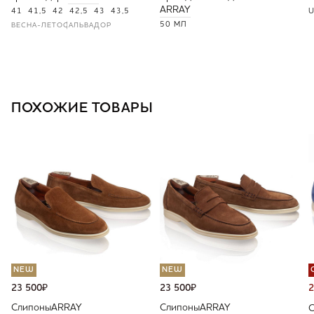
ARRAY
41
41,5
42
42,5
43
43,5
U
50 МЛ
ВЕСНА-ЛЕТО
САЛЬВАДОР
ПОХОЖИЕ ТОВАРЫ
NEW
NEW
23 500
₽
23 500
₽
2
Слипоны
ARRAY
Слипоны
ARRAY