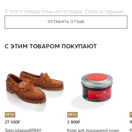
У этого товара пока нет отзывов. Станьте первым!
ОСТАВИТЬ ОТЗЫВ
С ЭТИМ ТОВАРОМ ПОКУПАЮТ
NEW
NEW
27 500
₽
2 800
₽
9
Трексайдеры
ARRAY
Крем для лошадиной кожи