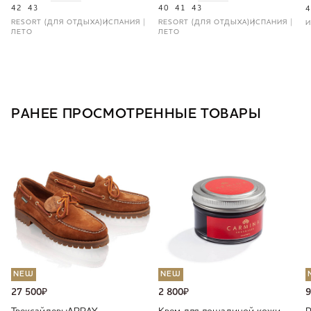
42
43
40
41
43
4
RESORT (ДЛЯ ОТДЫХА)
ИСПАНИЯ
RESORT (ДЛЯ ОТДЫХА)
ИСПАНИЯ
И
ЛЕТО
ЛЕТО
РАНЕЕ ПРОСМОТРЕННЫЕ ТОВАРЫ
NEW
NEW
27 500
₽
2 800
₽
9