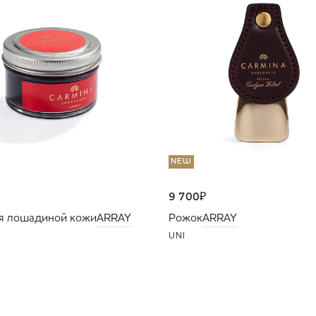
NEW
9 700
₽
я лошадиной кожи
ARRAY
Рожок
ARRAY
UNI