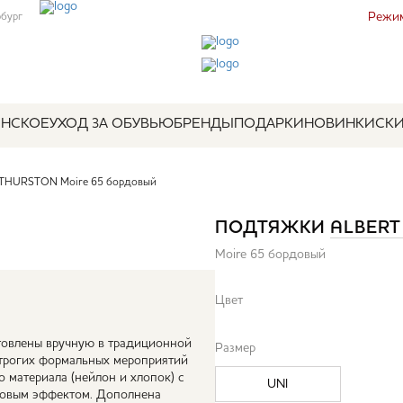
Режим
рбург
НСКОЕ
УХОД ЗА ОБУВЬЮ
БРЕНДЫ
ПОДАРКИ
НОВИНКИ
СК
THURSTON Moire 65 бордовый
ПОДТЯЖКИ
ALBERT
Moire 65 бордовый
Цвет
отовлены вручную в традиционной
Размер
строгих формальных мероприятий
о материала (нейлон и хлопок) с
UNI
ровым эффектом. Дополнена