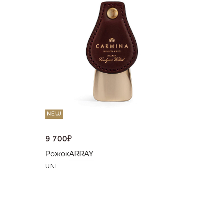
36 000
Портмо
UNI
NEW
9 700
₽
Рожок
ARRAY
UNI