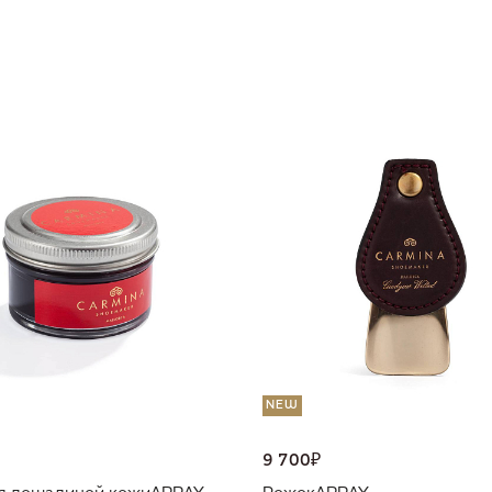
NEW
9 700
₽