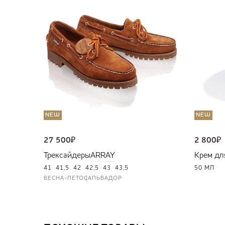
NEW
NEW
27 500
₽
2 800
₽
Трексайдеры
ARRAY
Крем дл
41
41,5
42
42,5
43
43,5
50 МЛ
ВЕСНА-ЛЕТО
САЛЬВАДОР