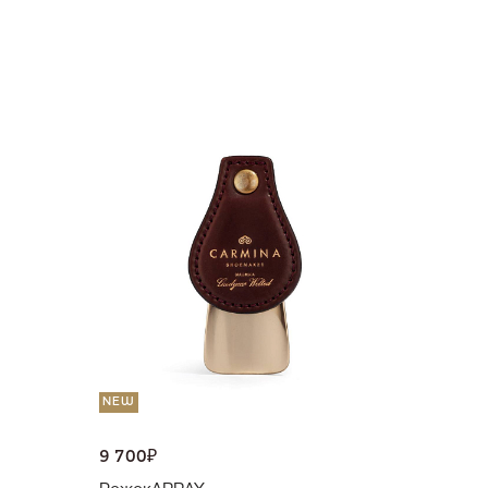
NEW
36 000
Портмо
UNI
NEW
9 700
₽