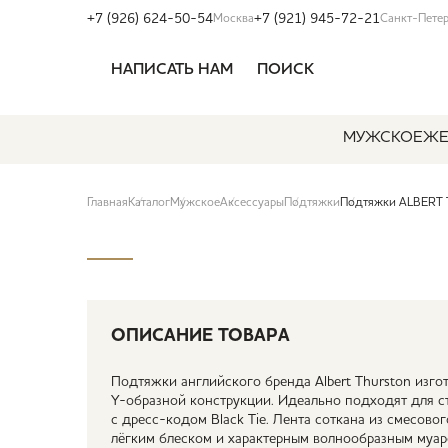
+7 (926) 624-50-54
+7 (921) 945-72-21
Москва
Санкт-Пете
НАПИСАТЬ НАМ
ПОИСК
МУЖСКОЕ
ЖЕ
Главная
Каталог
Мужское
Аксессуары
Подтяжки
Подтяжки ALBERT 
ОПИСАНИЕ ТОВАРА
Подтяжки английского бренда Albert Thurston изг
Y-образной конструкции. Идеально подходят для 
с дресс-кодом Black Tie. Лента соткана из смесовог
лёгким блеском и характерным волнообразным муа