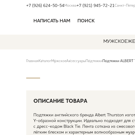
+7 (926) 624-50-54
+7 (921) 945-72-21
Москва
Санкт-Пете
НАПИСАТЬ НАМ
ПОИСК
МУЖСКОЕ
ЖЕ
Главная
Каталог
Мужское
Аксессуары
Подтяжки
Подтяжки ALBERT 
ОПИСАНИЕ ТОВАРА
Подтяжки английского бренда Albert Thurston изг
Y-образной конструкции. Идеально подходят для 
с дресс-кодом Black Tie. Лента соткана из смесовог
лёгким блеском и характерным волнообразным муа