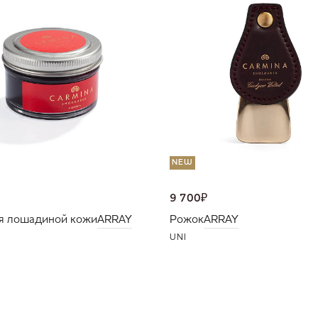
NEW
9 700
₽
я лошадиной кожи
ARRAY
Рожок
ARRAY
UNI