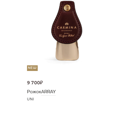
36 000
Портмо
UNI
NEW
9 700
₽
Рожок
ARRAY
UNI