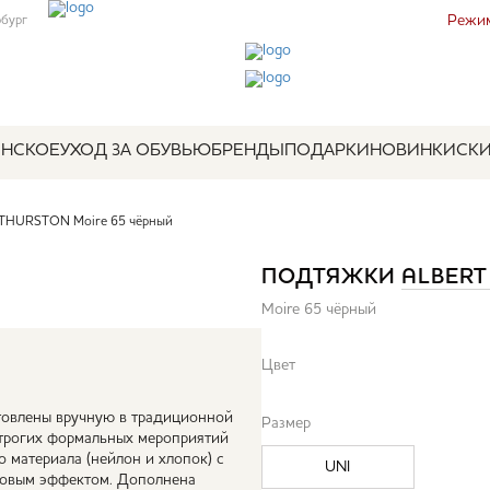
Режим
рбург
НСКОЕ
УХОД ЗА ОБУВЬЮ
БРЕНДЫ
ПОДАРКИ
НОВИНКИ
СК
THURSTON Moire 65 чёрный
ПОДТЯЖКИ
ALBERT
Moire 65 чёрный
Цвет
отовлены вручную в традиционной
Размер
строгих формальных мероприятий
о материала (нейлон и хлопок) с
UNI
ровым эффектом. Дополнена