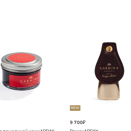
NEW
9 700
₽