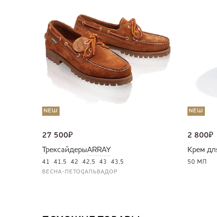
NEW
NEW
27 500
₽
2 800
₽
Трексайдеры
ARRAY
Крем дл
41
41,5
42
42,5
43
43,5
50 МЛ
ВЕСНА-ЛЕТО
САЛЬВАДОР