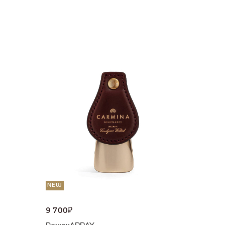
NEW
36 000
Портмо
UNI
NEW
9 700
₽