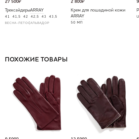
27 500
₽
2 800
₽
9
Трексайдеры
ARRAY
Крем для лошадиной кожи
ARRAY
41
41,5
42
42,5
43
43,5
U
50 МЛ
ВЕСНА-ЛЕТО
САЛЬВАДОР
ПОХОЖИЕ ТОВАРЫ