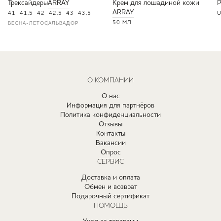
Трексайдеры
ARRAY
Крем для лошадиной кожи
ARRAY
41
41,5
42
42,5
43
43,5
U
50 МЛ
ВЕСНА-ЛЕТО
САЛЬВАДОР
О КОМПАНИИ
О нас
Информация для партнёров
Политика конфиденциальности
Отзывы
Контакты
Вакансии
Опрос
СЕРВИС
Доставка и оплата
Обмен и возврат
Подарочный сертификат
ПОМОЩЬ