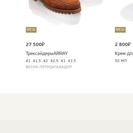
NEW
NEW
27 500
₽
2 800
₽
Трексайдеры
ARRAY
Крем дл
41
41,5
42
42,5
43
43,5
50 МЛ
ВЕСНА-ЛЕТО
САЛЬВАДОР