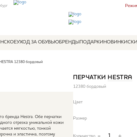
Режим
рбург
НСКОЕ
УХОД ЗА ОБУВЬЮ
БРЕНДЫ
ПОДАРКИ
НОВИНКИ
СК
 HESTRA 12380 бордовый
ПЕРЧАТКИ
HESTRA
12380 бордовый
Цвет
о бренда Hestra. Обе перчатки
Размер
одного отрезка уникальной кожи
ичается мягкостью, тонкой
прочна и эластична, поэтому
Количество