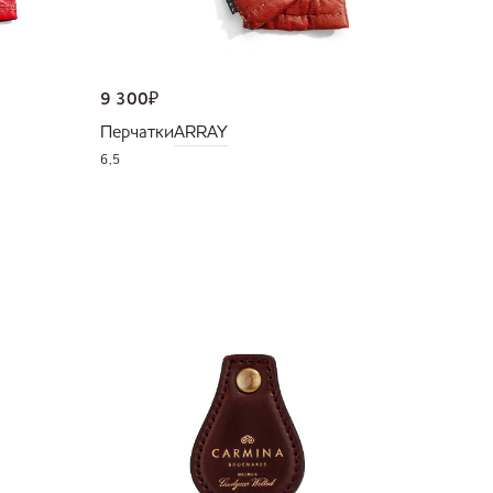
9 300
₽
Перчатки
ARRAY
6,5
NEW
36 000
Портмо
UNI