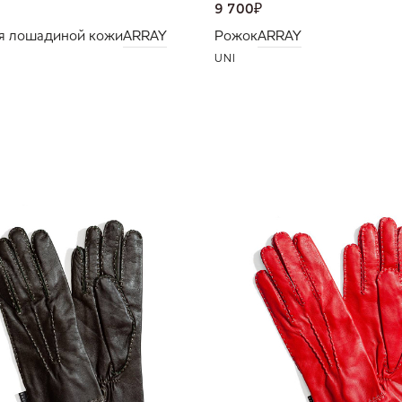
9 700
₽
я лошадиной кожи
ARRAY
Рожок
ARRAY
UNI