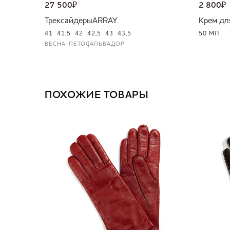
27 500
₽
2 800
₽
Трексайдеры
ARRAY
Крем дл
41
41,5
42
42,5
43
43,5
50 МЛ
ВЕСНА-ЛЕТО
САЛЬВАДОР
ПОХОЖИЕ ТОВАРЫ