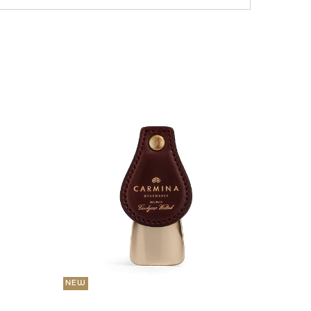
NEW
36 000
Портмо
UNI
NEW