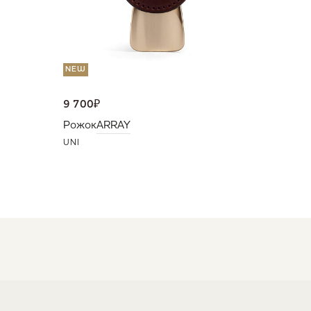
NEW
9 700
₽
Рожок
ARRAY
UNI