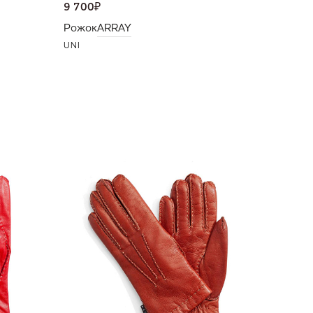
9 700
₽
Рожок
ARRAY
UNI
15 000
Перчат
6,5
7,5