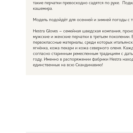
такие перчатки превосходно садятся по руке. Подк
кашемира.
Модель подойдёт для осенней и зимней погоды с т
Hestra Gloves – семейная шведская компания, про
мужские и женские перчатки в третьем поколении. 
первоклассные материалы, среди которых итальянск
ягнёнка, кожа пекари и кожа северного оленя. Каж
согласно старинным ремесленным традициям с дат
году. Именно в распоряжении фабрики Hestra наход
единственных на всю Скандинавию!