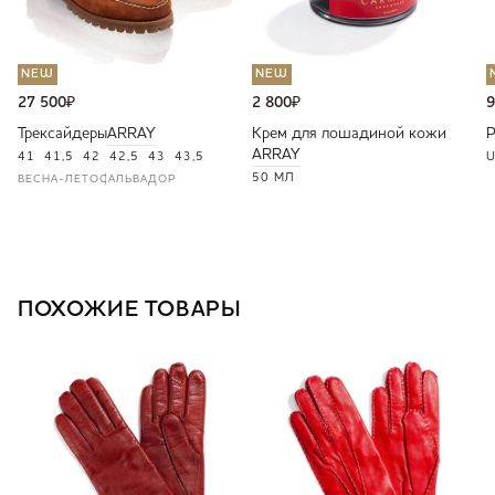
NEW
NEW
27 500
₽
2 800
₽
9
Трексайдеры
ARRAY
Крем для лошадиной кожи
ARRAY
41
41,5
42
42,5
43
43,5
U
50 МЛ
ВЕСНА-ЛЕТО
САЛЬВАДОР
ПОХОЖИЕ ТОВАРЫ