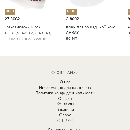
NEW
NEW
27 500
₽
2 800
₽
9
Трексайдеры
ARRAY
Крем для лошадиной кожи
ARRAY
41
41,5
42
42,5
43
43,5
U
50 МЛ
ВЕСНА-ЛЕТО
САЛЬВАДОР
О КОМПАНИИ
О нас
Информация для партнёров
Политика конфиденциальности
Отзывы
Контакты
Вакансии
Опрос
СЕРВИС