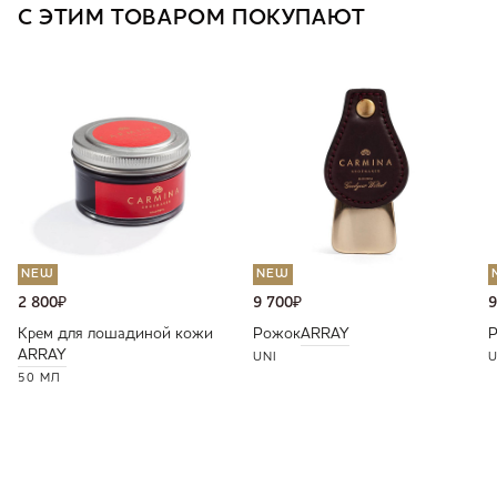
С ЭТИМ ТОВАРОМ ПОКУПАЮТ
NEW
NEW
2 800
₽
9 700
₽
9
Крем для лошадиной кожи
Рожок
ARRAY
ARRAY
UNI
U
50 МЛ