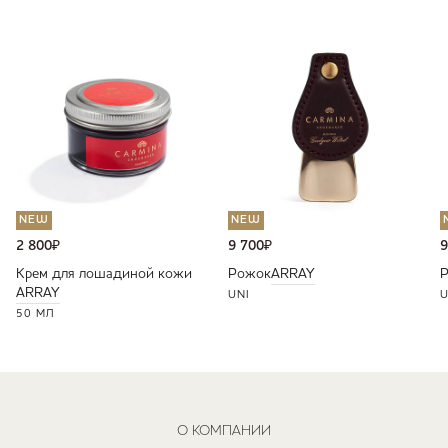
NEW
NEW
2 800
₽
9 700
₽
9
Крем для лошадиной кожи
Рожок
ARRAY
ARRAY
UNI
U
50 МЛ
О КОМПАНИИ