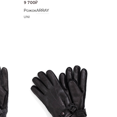
9 700
₽
Рожок
ARRAY
UNI
10 500
Перчат
10