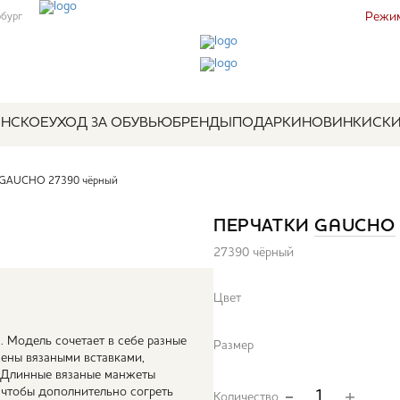
Режим
рбург
НСКОЕ
УХОД ЗА ОБУВЬЮ
БРЕНДЫ
ПОДАРКИ
НОВИНКИ
СК
 GAUCHO 27390 чёрный
ПЕРЧАТКИ
GAUCHO
27390 чёрный
Цвет
 Модель сочетает в себе разные
Размер
нены вязаными вставками,
 Длинные вязаные манжеты
 чтобы дополнительно согреть
Количество