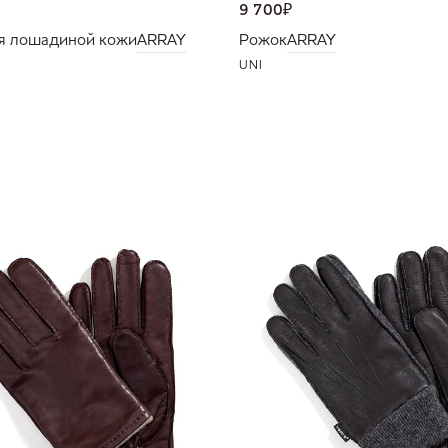
9 700
₽
я лошадиной кожи
ARRAY
Рожок
ARRAY
UNI