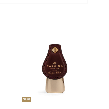
NEW
36 000
Портмо
UNI
NEW