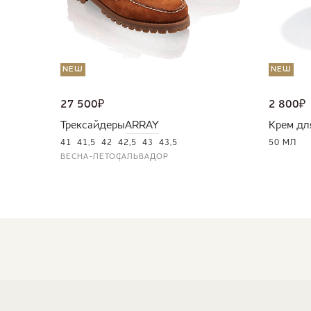
NEW
NEW
27 500
₽
2 800
₽
Трексайдеры
ARRAY
Крем дл
41
41,5
42
42,5
43
43,5
50 МЛ
ВЕСНА-ЛЕТО
САЛЬВАДОР