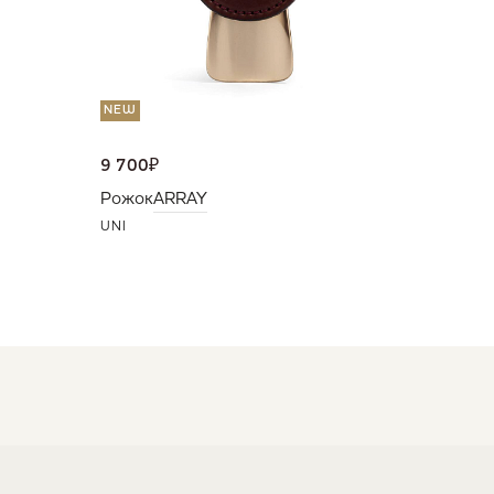
NEW
9 700
₽
Рожок
ARRAY
UNI