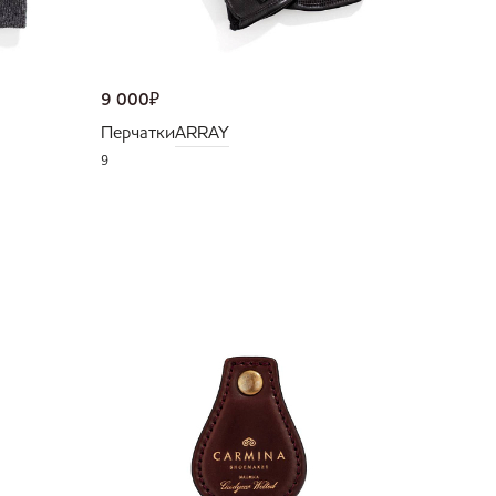
9 000
₽
Перчатки
ARRAY
9
NEW
36 000
Портмо
UNI