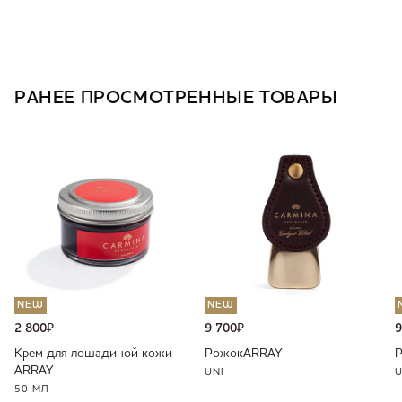
РАНЕЕ ПРОСМОТРЕННЫЕ ТОВАРЫ
NEW
NEW
2 800
₽
9 700
₽
9
Крем для лошадиной кожи
Рожок
ARRAY
ARRAY
UNI
U
50 МЛ