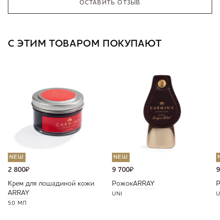
ОСТАВИТЬ ОТЗЫВ
С ЭТИМ ТОВАРОМ ПОКУПАЮТ
NEW
NEW
2 800
₽
9 700
₽
9
Крем для лошадиной кожи
Рожок
ARRAY
ARRAY
UNI
U
50 МЛ