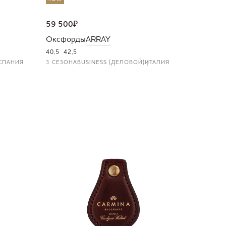
59 500
₽
Оксфорды
ARRAY
40,5
42,5
СПАНИЯ
3 СЕЗОНА
BUSINESS (ДЕЛОВОЙ)
ИТАЛИЯ
NEW
36 000
Портмо
UNI