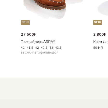
NEW
NEW
27 500
₽
2 800
₽
Трексайдеры
ARRAY
Крем дл
41
41,5
42
42,5
43
43,5
50 МЛ
ВЕСНА-ЛЕТО
САЛЬВАДОР