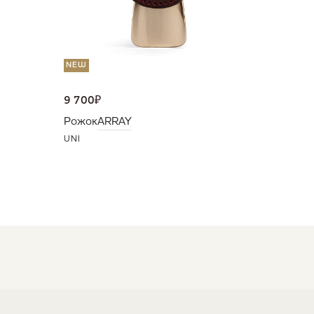
NEW
9 700
₽
Рожок
ARRAY
UNI