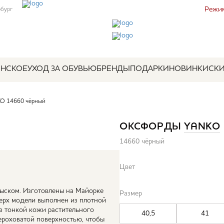
Режим
рбург
НСКОЕ
УХОД ЗА ОБУВЬЮ
БРЕНДЫ
ПОДАРКИ
НОВИНКИ
СК
O 14660 чёрный
ОКСФОРДЫ
YANKO
14660 чёрный
Цвет
ыском. Изготовлены на Майорке
Размер
Верх модели выполнен из плотной
из тонкой кожи растительного
40,5
41
ероховатой поверхностью, чтобы