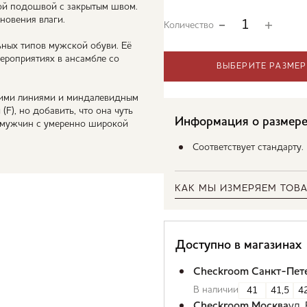
ой подошвой с закрытым швом.
новения влаги.
Количество
ных типов мужской обуви. Её
ероприятиях в ансамбле со
ВЫБЕРИТЕ РАЗМЕР
ими линиями и миндалевидным
F), но добавить, что она чуть
Информация о размер
я мужчин с умеренно широкой
Соответствует стандарту
КАК МЫ ИЗМЕРЯЕМ ТОВА
Доступно в магазинах
Checkroom Санкт-Пет
В наличии
41
41,5
42
Checkroom Москва
ул.