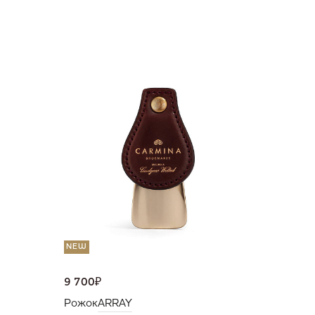
NEW
36 000
Портмо
UNI
NEW
9 700
₽
Рожок
ARRAY