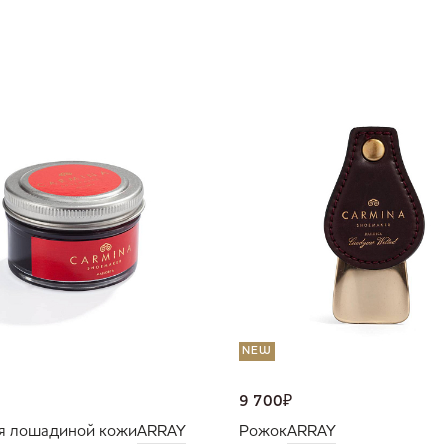
NEW
9 700
₽
я лошадиной кожи
ARRAY
Рожок
ARRAY