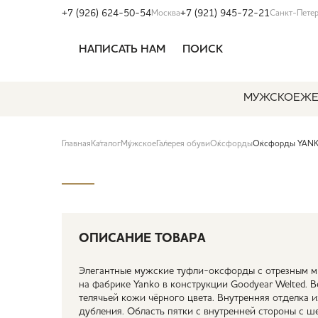
+7 (926) 624-50-54
+7 (921) 945-72-21
Москва
Санкт-Пете
НАПИСАТЬ НАМ
ПОИСК
МУЖСКОЕ
ЖЕ
Главная
Каталог
Мужское
Галерея обуви
Оксфорды
Оксфорды YANK
ОПИСАНИЕ ТОВАРА
Элегантные мужские туфли-оксфорды с отрезным м
на фабрике Yanko в конструкции Goodyear Welted. 
телячьей кожи чёрного цвета. Внутренняя отделка 
дубления. Область пятки с внутренней стороны с ш