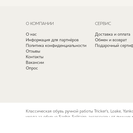
О КОМПАНИИ
СЕРВИС
О нас
Доставка и оплата
Информация для партнёров
Обмен и возврат
Политика конфиденциальности
Подарочный сертиф
Отзывы
Контакты
Вакансии
Опрос
Классическая обувь ручной работы Tricker's, Loake, Yan
ухода за обувью Saphir, Solitaire, аксессуары от лучш
© 2010-2026 checkroom.ru
Карта сайта