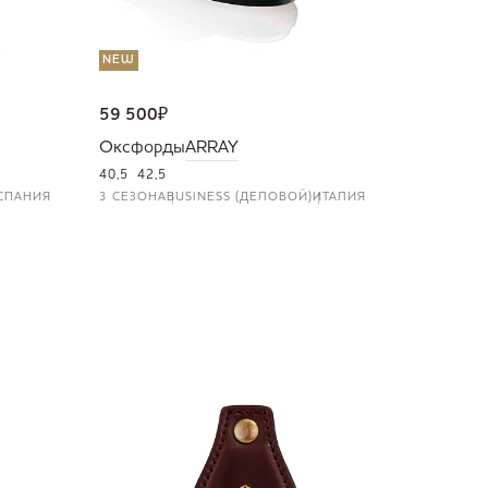
NEW
59 500
₽
Оксфорды
ARRAY
40,5
42,5
СПАНИЯ
3 СЕЗОНА
BUSINESS (ДЕЛОВОЙ)
ИТАЛИЯ
NEW
36 000
Портмо