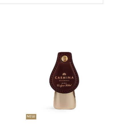
NEW
36 000
Портмо
UNI
NEW