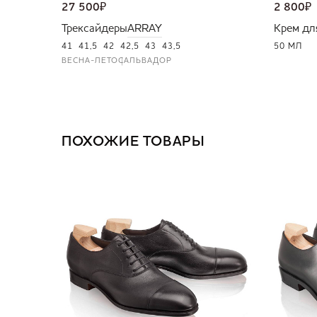
27 500
₽
2 800
₽
Трексайдеры
ARRAY
Крем дл
41
41,5
42
42,5
43
43,5
50 МЛ
ВЕСНА-ЛЕТО
САЛЬВАДОР
ПОХОЖИЕ ТОВАРЫ