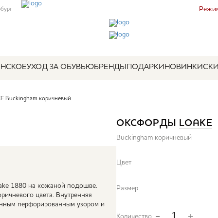
Режим
рбург
НСКОЕ
УХОД ЗА ОБУВЬЮ
БРЕНДЫ
ПОДАРКИ
НОВИНКИ
СК
E Buckingham коричневый
ОКСФОРДЫ
LOAKE
Buckingham коричневый
Цвет
ake 1880 на кожаной подошве.
Размер
ричневого цвета. Внутренняя
онным перфорированным узором и
Количество