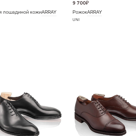
9 700
₽
я лошадиной кожи
ARRAY
Рожок
ARRAY
UNI