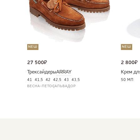
NEW
NEW
27 500
₽
2 800
₽
Трексайдеры
ARRAY
Крем дл
41
41,5
42
42,5
43
43,5
50 МЛ
ВЕСНА-ЛЕТО
САЛЬВАДОР