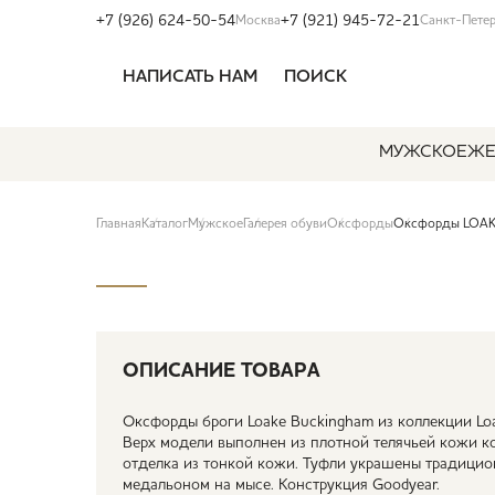
+7 (926) 624-50-54
+7 (921) 945-72-21
Москва
Санкт-Пете
НАПИСАТЬ НАМ
ПОИСК
МУЖСКОЕ
ЖЕ
Главная
Каталог
Мужское
Галерея обуви
Оксфорды
Оксфорды LOAK
ОПИСАНИЕ ТОВАРА
Оксфорды броги Loake Buckingham из коллекции Lo
Верх модели выполнен из плотной телячьей кожи ко
отделка из тонкой кожи. Туфли украшены традици
медальоном на мысе. Конструкция Goodyear.