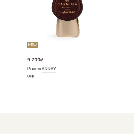
UNI
NEW
9 700
₽
Рожок
ARRAY
UNI