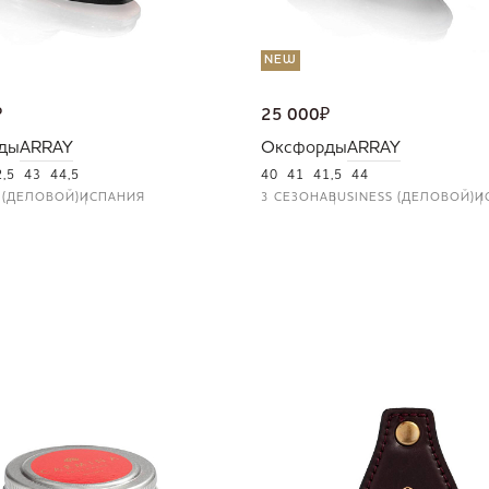
NEW
₽
25 000
₽
ды
ARRAY
Оксфорды
ARRAY
2,5
43
44,5
40
41
41,5
44
 (ДЕЛОВОЙ)
ИСПАНИЯ
3 СЕЗОНА
BUSINESS (ДЕЛОВОЙ)
И