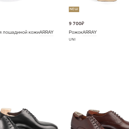
NEW
9 700
₽
я лошадиной кожи
ARRAY
Рожок
ARRAY
UNI