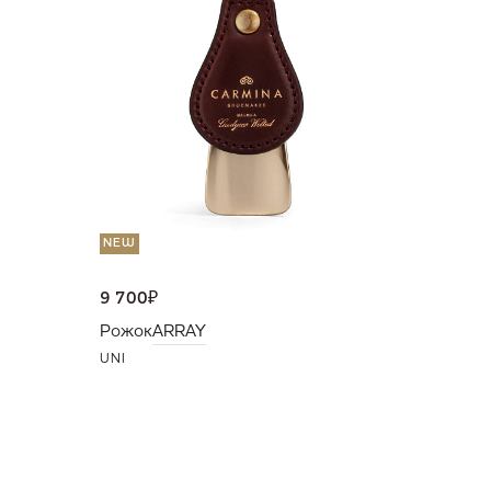
36 000
Портмо
UNI
NEW
9 700
₽
Рожок
ARRAY
UNI