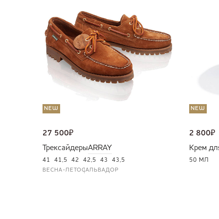
NEW
NEW
27 500
₽
2 800
₽
Трексайдеры
ARRAY
Крем дл
41
41,5
42
42,5
43
43,5
50 МЛ
ВЕСНА-ЛЕТО
САЛЬВАДОР