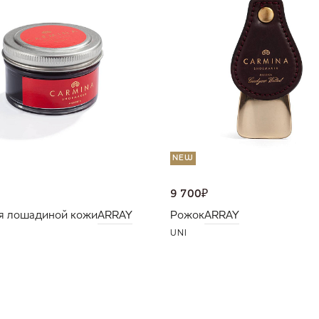
NEW
9 700
₽
я лошадиной кожи
ARRAY
Рожок
ARRAY
UNI