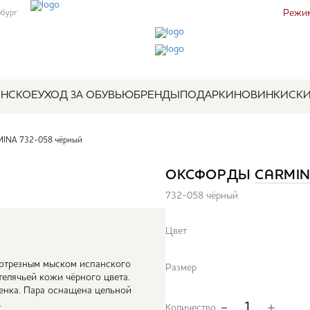
Режим
рбург
НСКОЕ
УХОД ЗА ОБУВЬЮ
БРЕНДЫ
ПОДАРКИ
НОВИНКИ
СК
INA 732-058 чёрный
ОКСФОРДЫ
CARMI
732-058 чёрный
Цвет
отрезным мыском испанского
Размер
телячьей кожи чёрного цвета.
тенка. Пара оснащена цельной
.
Количество