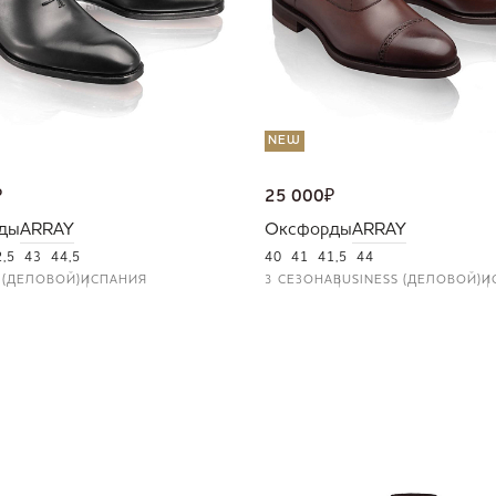
NEW
₽
25 000
₽
ды
ARRAY
Оксфорды
ARRAY
2,5
43
44,5
40
41
41,5
44
 (ДЕЛОВОЙ)
ИСПАНИЯ
3 СЕЗОНА
BUSINESS (ДЕЛОВОЙ)
И