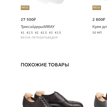
NEW
NEW
27 500
₽
2 800
₽
Трексайдеры
ARRAY
Крем дл
41
41,5
42
42,5
43
43,5
50 МЛ
ВЕСНА-ЛЕТО
САЛЬВАДОР
ПОХОЖИЕ ТОВАРЫ