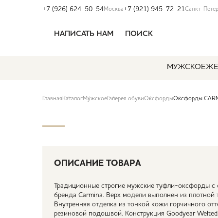
+7 (926) 624-50-54
+7 (921) 945-72-21
Москва
Санкт-Пете
НАПИСАТЬ НАМ
ПОИСК
МУЖСКОЕ
ЖЕ
Главная
Каталог
Мужское
Галерея обуви
Оксфорды
Оксфорды CARM
ОПИСАНИЕ ТОВАРА
Традиционные строгие мужские туфли-оксфорды с 
бренда Carmina. Верх модели выполнен из плотной 
Внутренняя отделка из тонкой кожи горчичного от
резиновой подошвой. Конструкция Goodyear Welted