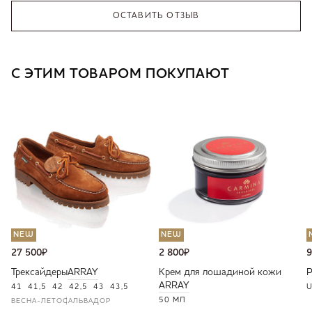
ОСТАВИТЬ ОТЗЫВ
С ЭТИМ ТОВАРОМ ПОКУПАЮТ
NEW
NEW
27 500
₽
2 800
₽
9
Трексайдеры
ARRAY
Крем для лошадиной кожи
ARRAY
41
41,5
42
42,5
43
43,5
U
50 МЛ
ВЕСНА-ЛЕТО
САЛЬВАДОР