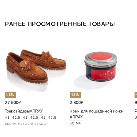
РАНЕЕ ПРОСМОТРЕННЫЕ ТОВАРЫ
NEW
NEW
27 500
₽
2 800
₽
9
Трексайдеры
ARRAY
Крем для лошадиной кожи
ARRAY
41
41,5
42
42,5
43
43,5
U
50 МЛ
ВЕСНА-ЛЕТО
САЛЬВАДОР