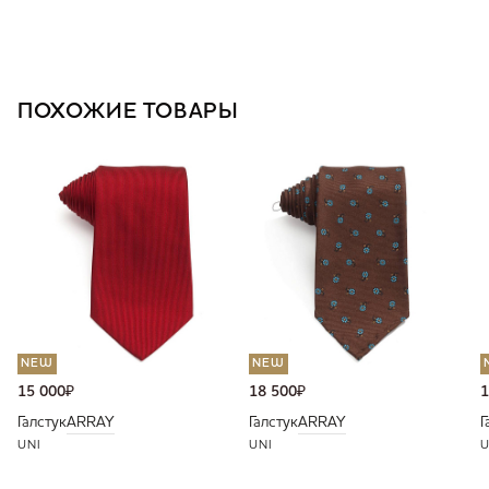
ПОХОЖИЕ ТОВАРЫ
NEW
NEW
15 000
₽
18 500
₽
1
Галстук
ARRAY
Галстук
ARRAY
Г
UNI
UNI
U