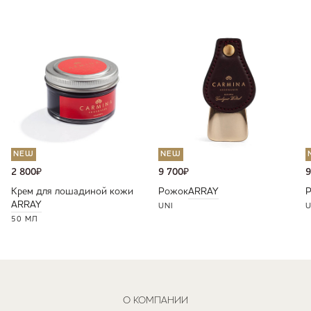
NEW
NEW
2 800
₽
9 700
₽
9
Крем для лошадиной кожи
Рожок
ARRAY
ARRAY
UNI
U
50 МЛ
О КОМПАНИИ