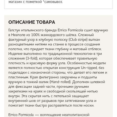
магазин с пометкой *самовывоз.
ОПИСАНИЕ ТОВАРА
Галстук итальянского бренда Errico Formicola сшит вручную
в Неаполе из 100% жаккардового шёлка. Сложный
фактурный узор в клубную полоску (Club stripe) выткан
разноцветными нитями на станке в процессе создания
полотна, что придает ткани глубину и матовый отблеск.
Изделие выполнено по традиционной технологии в три
сложения (3-fold), которая обеспечивает правильную
плотность и красивую форму узла. Особенностью модели
является полностью открытая конструкция Un-tipped, без
подкладки с изнаночной стороны, что делает его легким и
пластичным. Края филигранно закручены и подшиты
вручную в тонкий валик (Hand-rolled). Дополнен шлевкой
для фиксации задней части, прочными ручными
закрепками на краях и свободной скользящей нитью
внутри. Эта скрытая нить с петелькой защищает
внутренний шов от разрывов при затягивании узла и
помогает ткани быстро расправляться после носки.
Errico Formicola — воплощение неаполитанской