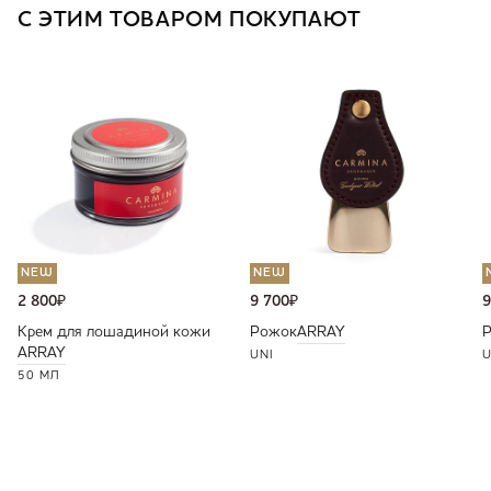
С ЭТИМ ТОВАРОМ ПОКУПАЮТ
NEW
NEW
2 800
₽
9 700
₽
9
Крем для лошадиной кожи
Рожок
ARRAY
ARRAY
UNI
U
50 МЛ