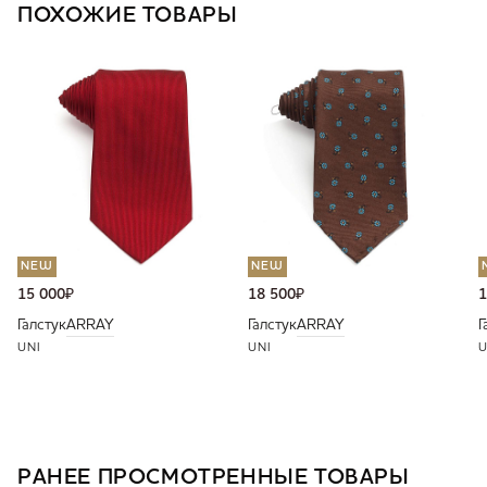
ПОХОЖИЕ ТОВАРЫ
NEW
NEW
15 000
₽
18 500
₽
1
Галстук
ARRAY
Галстук
ARRAY
Г
UNI
UNI
U
РАНЕЕ ПРОСМОТРЕННЫЕ ТОВАРЫ