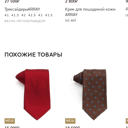
27 500
₽
2 800
₽
9
Трексайдеры
ARRAY
Крем для лошадиной кожи
ARRAY
41
41,5
42
42,5
43
43,5
U
50 МЛ
ВЕСНА-ЛЕТО
САЛЬВАДОР
ПОХОЖИЕ ТОВАРЫ
NEW
NEW