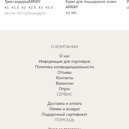
Трексайдеры
ARRAY
Крем для лошадиной кожи
ARRAY
41
41,5
42
42,5
43
43,5
U
50 МЛ
ВЕСНА-ЛЕТО
САЛЬВАДОР
О КОМПАНИИ
О нас
Информация для партнёров
Политика конфиденциальности
Отзывы
Контакты
Вакансии
Опрос
СЕРВИС
Доставка и оплата
Обмен и возврат
Подарочный сертификат
ПОМОЩЬ