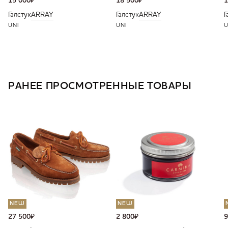
15 000
₽
18 500
₽
1
Галстук
ARRAY
Галстук
ARRAY
Г
UNI
UNI
U
РАНЕЕ ПРОСМОТРЕННЫЕ ТОВАРЫ
NEW
NEW
27 500
₽
2 800
₽
9